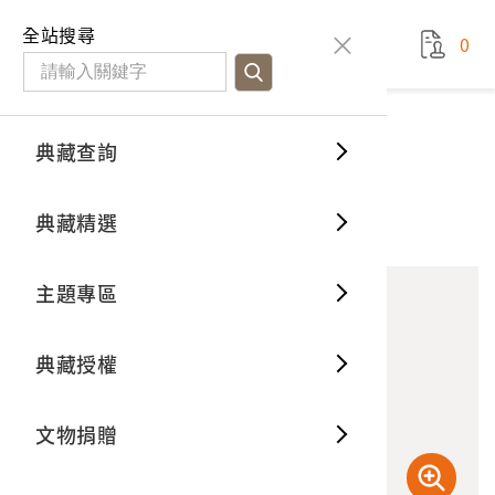
國立臺灣歷史博物館
查
全站搜尋
0
藏品檢
特色館
臺灣與
空間篇
申請說
捐贈流
Open D
典藏概
典藏查詢
藏品資料
典藏查詢
分類瀏
重要古
看得見
時間篇
操作指
我要捐
3D數位
典藏制
巴達岡大斷崖
典藏精選
10
意見回饋
加入蒐藏
一般古
藏品故
人間篇
開始申
常見問
電子書
文物典
主題專區
世界記
影音專
案件進
典藏網
保存維
典藏授權
熱門藏
常見問
典藏空
文物捐贈
典藏專