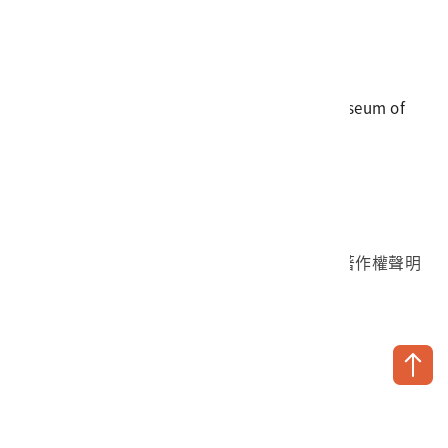
電話
06-3568889
傳真
06-3564981
地址
709025 臺南市安南區長和路一段250號
國立臺灣歷史博物館 著作權所有 © National Museum of
Taiwan History. All Rights reserved.
首頁於2023年12月更版
國立臺灣歷史博物館 Facebook 粉絲頁
國立臺灣歷史博物館 IG
國立臺灣歷史博物館 YouTube 頻道
問卷調查
個資保護
網路著作權聲明
隱私權宣告
網路安全政策