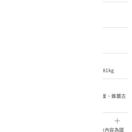
產地源始/製造地
不詳
材質
照片
尺寸/重量
長度(X軸):12cm 寬度(Y軸):16.5cm 重量:2.81kg
關鍵字
花蓮、太魯閣、國家公園、國立公園、錐麓斷崖、錐麓古
道
文物描述
1.《臺灣寫真大觀》編號123之黑白照片，影像內容為國