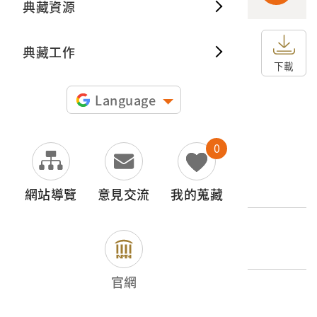
典藏資源
典藏出
典藏工作
申請授權
下載
圖片授權聲明：
Language
0
文物名稱
巴達岡大斷崖
網站導覽
意見交流
我的蒐藏
外文名稱
バタガン大斷崖（國立公園大タロコ）
官網
登錄號
2001.008.0081.0121