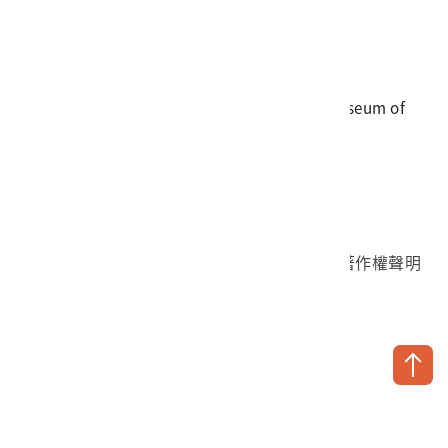
電話
06-3568889
傳真
06-3564981
地址
709025 臺南市安南區長和路一段250號
國立臺灣歷史博物館 著作權所有 © National Museum of
Taiwan History. All Rights reserved.
首頁於2023年12月更版
國立臺灣歷史博物館 Facebook 粉絲頁
國立臺灣歷史博物館 IG
國立臺灣歷史博物館 YouTube 頻道
問卷調查
個資保護
網路著作權聲明
隱私權宣告
網路安全政策