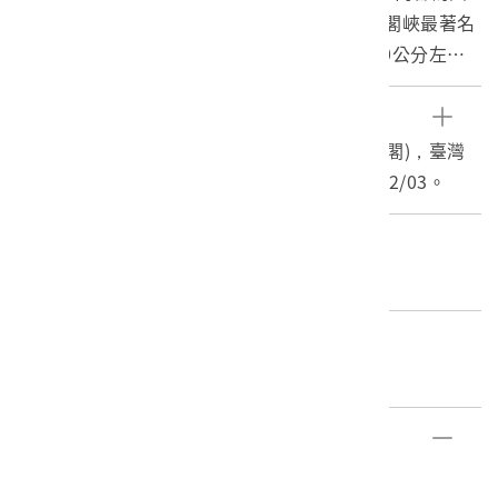
立公園預定地大太魯閣之仙寰橋，是當時太魯閣峽最著名
的景點，橋長99公尺、高54公尺，橋面僅有90公分左
右，原址後改建為長春橋。
2.照片左側貼有說明文字：「（122）仙寰橋（國立公園
參考資料
候補地大タロコ） 峽口を第一玄關と見れば茲は即ち第
1.仙寰橋(按：長春橋) (國家公園預定地大太魯閣)，臺灣
二玄關であらねばならぬ、峽口より二千百八十米を距て
記憶日治時期臺灣寫真，國家圖書館，2014/12/03。
しところに蓊欝たる兩岸を結ぶへく一條の鐵線吊橋を架
渡せらる、彼の大濁水溪やタツキリ溪の吊橋と異り八番
編目者
線數本を親線となし此れに步み板を敷き而も長さ九十九
張淑卿
米高さ五十四米と云ふに至つては恰も虹の懸れるが如き
觀ありて物凄し附近峽谷美と四圍の幽雅は橋名の由つて
編目日期
來ることろを思はしむるに足る。」（譯：看了峽口的第
2014/12/11
一玄關，此橋即第二玄關。位於距離峽口2180公尺處，蓊
鬱的二岸連接著一條鐵線吊橋可以渡河。與大濁水溪和立
部件清單
霧溪的吊橋不同，以好幾條八號線為主線，再舖設行走的
登錄號
文物名稱
木板，長99公尺、高54公尺，如同彩虹懸掛般壯麗，附近