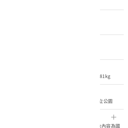
不詳
產地源始/製造地
不詳
材質
照片
尺寸/重量
長度(X軸):12cm 寬度(Y軸):16.5cm 重量:2.81kg
關鍵字
花蓮、太魯閣、吊橋、長春橋、國家公園、國立公園
文物描述
1.《臺灣寫真大觀》編號122之黑白照片，影像內容為國