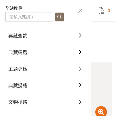
國立臺灣歷史博物館
查
全站搜尋
0
藏品檢
特色館
臺灣與
空間篇
申請說
捐贈流
Open D
典藏概
典藏查詢
藏品資料
典藏查詢
分類瀏
重要古
看得見
時間篇
操作指
我要捐
3D數位
典藏制
仙寰橋
典藏精選
10
意見回饋
加入蒐藏
一般古
藏品故
人間篇
開始申
常見問
電子書
文物典
主題專區
世界記
影音專
案件進
典藏網
保存維
典藏授權
熱門藏
常見問
典藏空
文物捐贈
典藏專