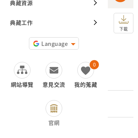
典藏資源
典藏出
典藏工作
申請授權
下載
圖片授權聲明：
Language
0
文物名稱
仙寰橋
網站導覽
意見交流
我的蒐藏
外文名稱
仙寰橋（國立公園候補地大タロコ）
官網
登錄號
2001.008.0081.0120