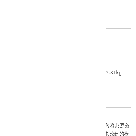
產地源始/製造地
不詳
材質
照片
尺寸/重量
長度(X軸):16.6cm 寬度(Y軸):12.1cm 重量:2.81kg
關鍵字
嘉義、中埔、吳鳳、鄒族、寺廟
文物描述
1.《臺灣寫真大觀》編號31之黑白照片，影像內容為嘉義
吳鳳廟的建築外觀，為昭和6（1931）年前尚未改建的模