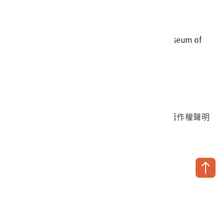
傳真
06-3564981
地址
709025 臺南市安南區長和路一段250號
國立臺灣歷史博物館 著作權所有 © National Museum of
Taiwan History. All Rights reserved.
首頁於2023年12月更版
國立臺灣歷史博物館 Facebook 粉絲頁
國立臺灣歷史博物館 IG
國立臺灣歷史博物館 YouTube 頻道
問卷調查
個資保護
網路著作權聲明
隱私權宣告
網路安全政策