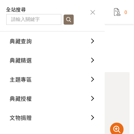
國立臺灣歷史博物館
查
全站搜尋
0
藏品檢
特色館
臺灣與
空間篇
申請說
捐贈流
Open D
典藏概
典藏查詢
藏品資料
典藏查詢
分類瀏
重要古
看得見
時間篇
操作指
我要捐
3D數位
典藏制
吳鳳廟
典藏精選
10
意見回饋
加入蒐藏
一般古
藏品故
人間篇
開始申
常見問
電子書
文物典
主題專區
世界記
影音專
案件進
典藏網
保存維
典藏授權
熱門藏
常見問
典藏空
文物捐贈
典藏專