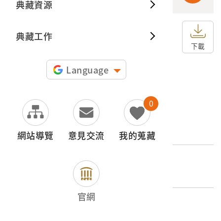
典藏資源
典藏出
典藏工作
申請授權
下載
圖片授權聲明：
Language
0
文物名稱
大崗山超峰寺
網站導覽
意見交流
我的蒐藏
外文名稱
大崗山超峯寺（高雄州下）
官網
登錄號
2001.008.0081.0060