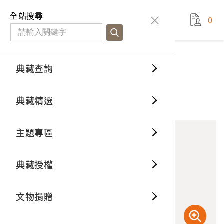
國立臺灣歷史博物館
查
全站搜尋
0
藏品檢
特色館
臺灣與
空間篇
申請說
捐贈流
Open D
典藏概
典藏查詢
藏品資料
典藏查詢
分類瀏
重要古
看得見
時間篇
操作指
我要捐
3D數位
典藏制
大崗山超峰寺
典藏精選
11
意見回饋
加入蒐藏
一般古
藏品故
人間篇
開始申
常見問
電子書
文物典
主題專區
世界記
影音專
案件進
典藏網
保存維
典藏授權
熱門藏
常見問
典藏空
文物捐贈
典藏專