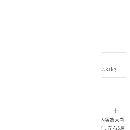
產地源始/製造地
不詳
材質
照片
尺寸/重量
長度(X軸):16.5cm 寬度(Y軸):12.1cm 重量:2.81kg
關鍵字
高雄、超峰寺、佛寺、佛塔
文物描述
1.《臺灣寫真大觀》編號62之黑白照片，影像內容為大崗
山超峰寺的「三寶佛塔」，中間5層塔為普同塔，左右3層