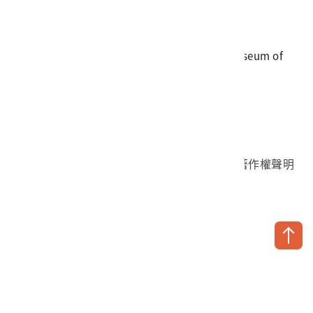
傳真
06-3564981
地址
709025 臺南市安南區長和路一段250號
國立臺灣歷史博物館 著作權所有 © National Museum of
Taiwan History. All Rights reserved.
首頁於2023年12月更版
國立臺灣歷史博物館 Facebook 粉絲頁
國立臺灣歷史博物館 IG
國立臺灣歷史博物館 YouTube 頻道
問卷調查
個資保護
網路著作權聲明
隱私權宣告
網路安全政策