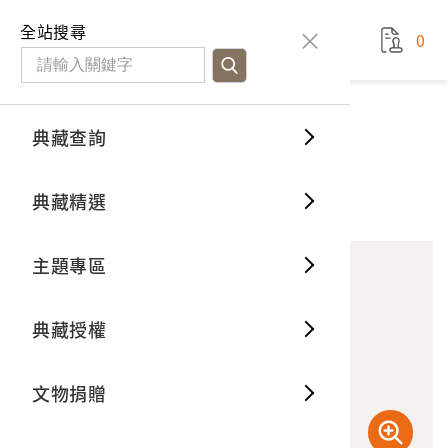
國立臺灣歷史博物館
查
全站搜尋
0
藏品檢
特色館
臺灣與
空間篇
申請說
捐贈流
Open D
典藏概
典藏查詢
藏品資料
典藏查詢
分類瀏
重要古
看得見
時間篇
操作指
我要捐
3D數位
典藏制
農場的機械耕作
典藏精選
10
意見回饋
加入蒐藏
一般古
藏品故
人間篇
開始申
常見問
電子書
文物典
主題專區
世界記
影音專
案件進
典藏網
保存維
典藏授權
熱門藏
常見問
典藏空
文物捐贈
典藏專