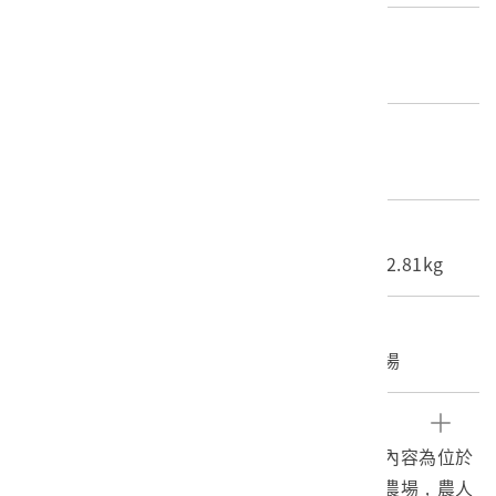
產地源始/製造地
不詳
材質
照片
尺寸/重量
長度(X軸):16.5cm 寬度(Y軸):12.1cm 重量:2.81kg
關鍵字
高雄、製糖、糖業、農機、臺灣製糖、滾水農場
文物描述
1.《臺灣寫真大觀》編號94之黑白照片，影像內容為位於
高雄州的臺灣製糖株式會社橋仔頭製糖所滾水農場，農人