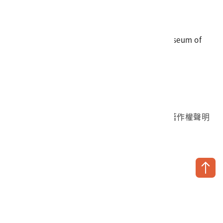
傳真
06-3564981
地址
709025 臺南市安南區長和路一段250號
國立臺灣歷史博物館 著作權所有 © National Museum of
Taiwan History. All Rights reserved.
首頁於2023年12月更版
國立臺灣歷史博物館 Facebook 粉絲頁
國立臺灣歷史博物館 IG
國立臺灣歷史博物館 YouTube 頻道
問卷調查
個資保護
網路著作權聲明
隱私權宣告
網路安全政策