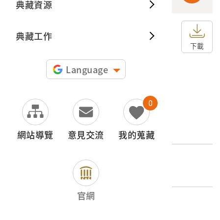
典藏資源
典藏出
典藏工作
申請授權
下載
圖片授權聲明：
Language
0
文物名稱
農場的機械耕作
網站導覽
意見交流
我的蒐藏
外文名稱
農場の機械耕作（高雄州）
官網
登錄號
2001.008.0081.0092