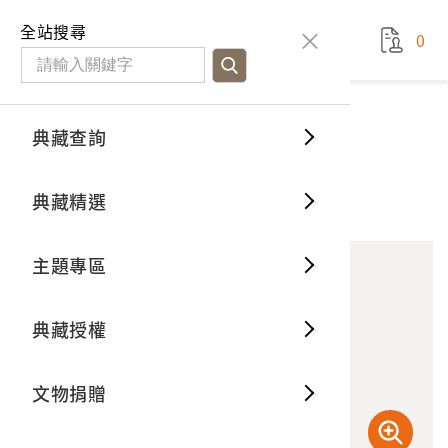
國立臺灣歷史博物館
查
全站搜尋
0
藏品檢
特色館
臺灣與
空間篇
申請說
捐贈流
Open D
典藏概
典藏查詢
藏品資料
典藏查詢
分類瀏
重要古
看得見
時間篇
操作指
我要捐
3D數位
典藏制
臺灣美人
典藏精選
10
意見回饋
加入蒐藏
一般古
藏品故
人間篇
開始申
常見問
電子書
文物典
主題專區
世界記
影音專
案件進
典藏網
保存維
典藏授權
熱門藏
常見問
典藏空
文物捐贈
典藏專