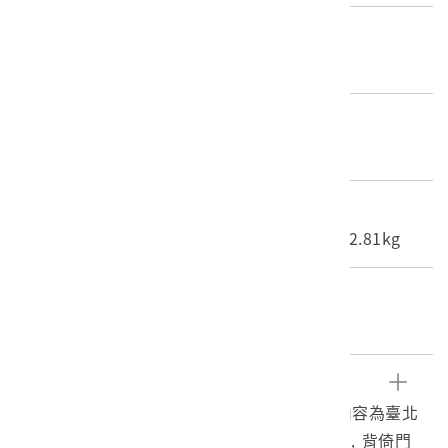
產地源始/製造地
不詳
材質
照片
尺寸/重量
長度(X軸):12.1cm 寬度(Y軸):16.5cm 重量:2.81kg
關鍵字
臺北市、大稻埕、美女
文物描述
1.《臺灣寫真大觀》編號8之黑白照片，影像內容為臺北
大稻埕的美女，身穿改良式旗袍，腳踏高跟鞋，背倚門