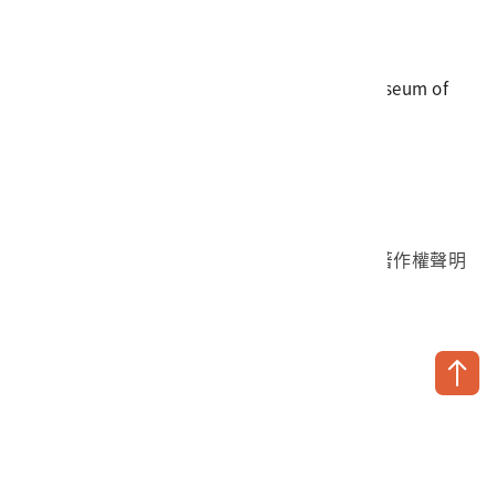
傳真
06-3564981
地址
709025 臺南市安南區長和路一段250號
國立臺灣歷史博物館 著作權所有 © National Museum of
Taiwan History. All Rights reserved.
首頁於2023年12月更版
國立臺灣歷史博物館 Facebook 粉絲頁
國立臺灣歷史博物館 IG
國立臺灣歷史博物館 YouTube 頻道
問卷調查
個資保護
網路著作權聲明
隱私權宣告
網路安全政策