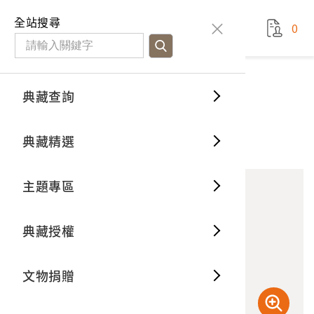
國立臺灣歷史博物館
查
全站搜尋
0
藏品檢
特色館
臺灣與
空間篇
申請說
捐贈流
Open D
典藏概
典藏查詢
藏品資料
典藏查詢
分類瀏
重要古
看得見
時間篇
操作指
我要捐
3D數位
典藏制
楠仔腳萬社獸骨屋
典藏精選
11
意見回饋
加入蒐藏
一般古
藏品故
人間篇
開始申
常見問
電子書
文物典
主題專區
世界記
影音專
案件進
典藏網
保存維
典藏授權
熱門藏
常見問
典藏空
文物捐贈
典藏專