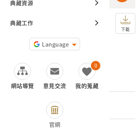
典藏資源
典藏出
典藏工作
申請授權
下載
圖片授權聲明：
Language
0
文物名稱
楠仔腳萬社獸骨屋
網站導覽
意見交流
我的蒐藏
外文名稱
ナマカバン蕃社納骨堂
官網
登錄號
2001.008.0081.0076