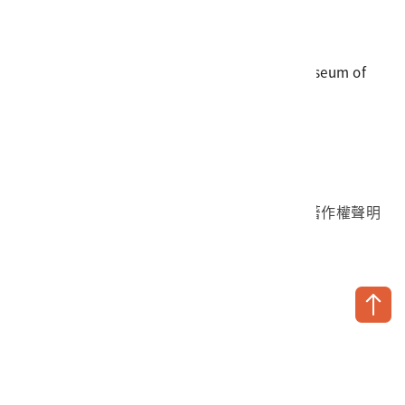
傳真
06-3564981
地址
709025 臺南市安南區長和路一段250號
國立臺灣歷史博物館 著作權所有 © National Museum of
Taiwan History. All Rights reserved.
首頁於2023年12月更版
國立臺灣歷史博物館 Facebook 粉絲頁
國立臺灣歷史博物館 IG
國立臺灣歷史博物館 YouTube 頻道
問卷調查
個資保護
網路著作權聲明
隱私權宣告
網路安全政策