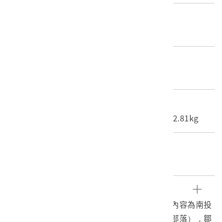
產地源始/製造地
不詳
材質
照片
尺寸/重量
長度(X軸):16.5cm 寬度(Y軸):12.1cm 重量:2.81kg
關鍵字
南投、久美、鄒族、原住民
文物描述
1.《臺灣寫真大觀》編號78之黑白照片，影像內容為南投
水里附近的楠仔腳萬社（今南投縣信義鄉久美部落），鄒