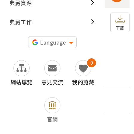
典藏資源
典藏出
典藏工作
申請授權
下載
圖片授權聲明：
Language
0
文物名稱
關仔嶺溫泉
網站導覽
意見交流
我的蒐藏
外文名稱
關仔嶺溫泉（臺南州下）
官網
登錄號
2001.008.0081.0103