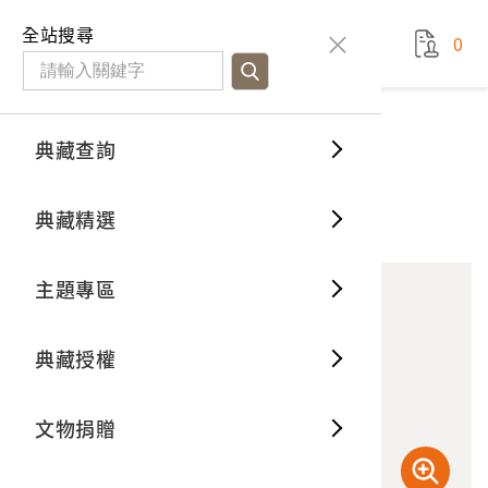
國立臺灣歷史博物館
查
全站搜尋
0
藏品檢
特色館
臺灣與
空間篇
申請說
捐贈流
Open D
典藏概
典藏查詢
藏品資料
典藏查詢
分類瀏
重要古
看得見
時間篇
操作指
我要捐
3D數位
典藏制
關仔嶺溫泉
典藏精選
10
意見回饋
加入蒐藏
一般古
藏品故
人間篇
開始申
常見問
電子書
文物典
主題專區
世界記
影音專
案件進
典藏網
保存維
典藏授權
熱門藏
常見問
典藏空
文物捐贈
典藏專