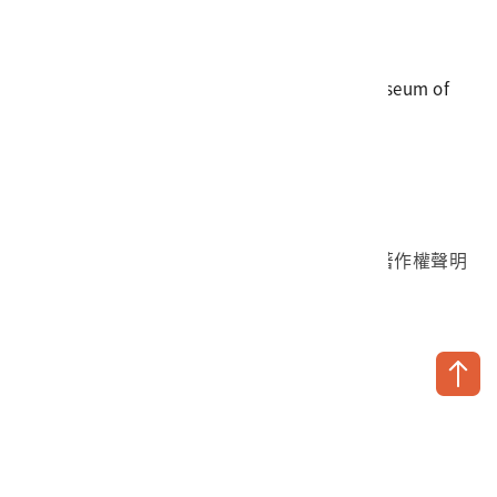
傳真
06-3564981
地址
709025 臺南市安南區長和路一段250號
國立臺灣歷史博物館 著作權所有 © National Museum of
Taiwan History. All Rights reserved.
首頁於2023年12月更版
國立臺灣歷史博物館 Facebook 粉絲頁
國立臺灣歷史博物館 IG
國立臺灣歷史博物館 YouTube 頻道
問卷調查
個資保護
網路著作權聲明
隱私權宣告
網路安全政策