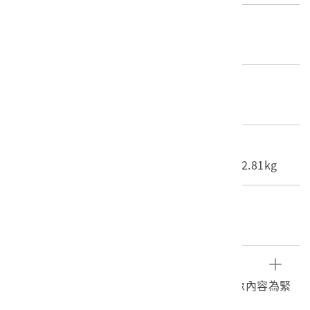
產地源始/製造地
不詳
材質
照片
尺寸/重量
長度(X軸):16.6cm 寬度(Y軸):12.1cm 重量:2.81kg
關鍵字
臺南、關子嶺、關仔嶺、溫泉
文物描述
1.《臺灣寫真大觀》編號105之黑白照片，影像內容為緊
臨白水溪畔的臺南關子嶺溫泉街景象。