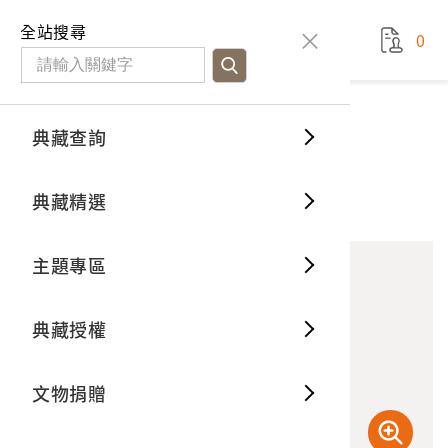
國立臺灣歷史博物館
查
全站搜尋
0
藏品檢
特色館
臺灣與
空間篇
申請說
捐贈流
Open D
典藏概
典藏查詢
藏品資料
典藏查詢
分類瀏
重要古
看得見
時間篇
操作指
我要捐
3D數位
典藏制
鄒族
典藏精選
10
意見回饋
加入蒐藏
一般古
藏品故
人間篇
開始申
常見問
電子書
文物典
主題專區
世界記
影音專
案件進
典藏網
保存維
典藏授權
熱門藏
常見問
典藏空
文物捐贈
典藏專