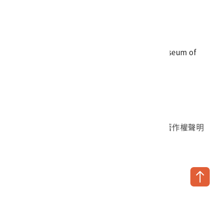
電話
06-3568889
傳真
06-3564981
地址
709025 臺南市安南區長和路一段250號
國立臺灣歷史博物館 著作權所有 © National Museum of
Taiwan History. All Rights reserved.
首頁於2023年12月更版
國立臺灣歷史博物館 Facebook 粉絲頁
國立臺灣歷史博物館 IG
國立臺灣歷史博物館 YouTube 頻道
問卷調查
個資保護
網路著作權聲明
隱私權宣告
網路安全政策