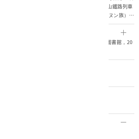
阿里山鄒族人排成一列，站在載運檜木的阿里山鐵路列車
前的景象。 原說明文字誤植為「布農族」（ブヌン族）。
2.照片右側貼有說明文字：「（89）ブヌン族 高山蕃ブ
ヌン族に屬する阿里山蕃は夙に皇化に浴し性柔順にして
參考資料
蕃人中最も文化の開けた種族である。圖は臺灣を眾徵す
1.布農族，臺灣記憶日治時期臺灣寫真，國家圖書館，20
る阿里山の檜を背景にズラリと列んだ阿里山蕃の一群
14/10/23。
で、巨木檜は此れより貨車によつて一路山を下つて嘉義
營林所貯材池に抛り込まれる。」（譯：屬於高山原住民
編目者
布農族的阿里山原住民，已經沐浴皇化，性情柔順，是原
張淑卿
住民族群中文明最為開化的種族。照片中的影像，乃是一
群阿里山原住民，以臺灣象徵的阿里山檜木為背景，列隊
編目日期
站立。巨大檜木由此以鐵路貨車一路下山，最後拋入嘉義
2014/10/30
營林所的貯木池中。）
部件清單
登錄號
文物名稱