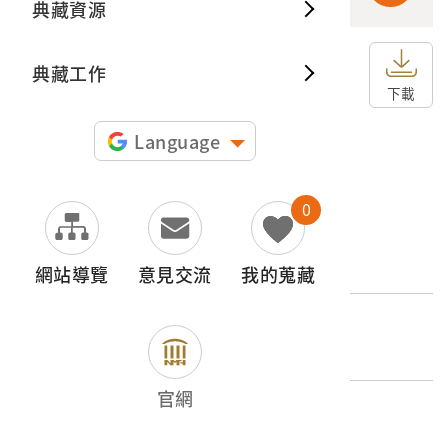
典藏資源
典藏出
典藏工作
申請授權
下載
圖片授權聲明：
Language
0
文物名稱
鄒族
網站導覽
意見交流
我的蒐藏
外文名稱
ブヌン族
官網
登錄號
2001.008.0081.0087