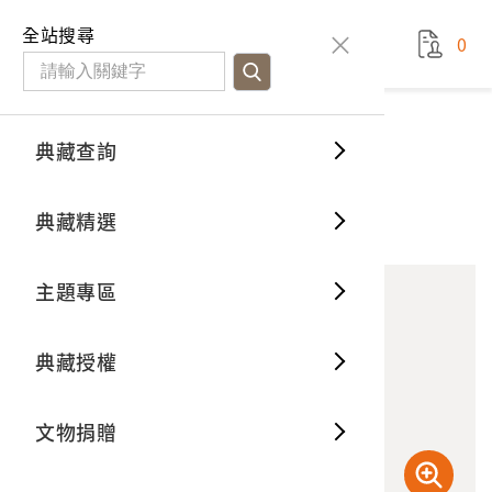
國立臺灣歷史博物館
查
全站搜尋
0
藏品檢
特色館
臺灣與
空間篇
申請說
捐贈流
Open D
典藏概
典藏查詢
藏品資料
典藏查詢
分類瀏
重要古
看得見
時間篇
操作指
我要捐
3D數位
典藏制
原住民的養蠶
典藏精選
10
意見回饋
加入蒐藏
一般古
藏品故
人間篇
開始申
常見問
電子書
文物典
主題專區
世界記
影音專
案件進
典藏網
保存維
典藏授權
熱門藏
常見問
典藏空
文物捐贈
典藏專