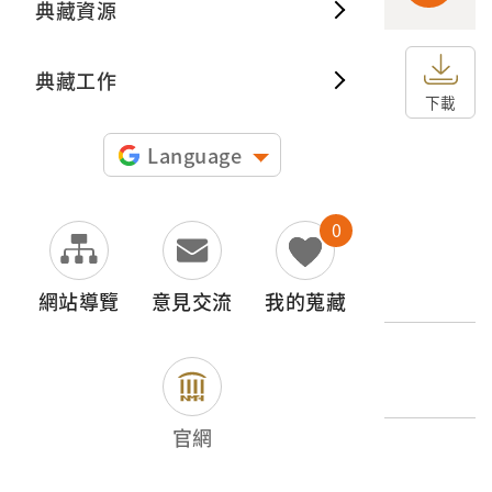
典藏資源
典藏出
典藏工作
申請授權
下載
圖片授權聲明：
Language
0
文物名稱
原住民的養蠶
網站導覽
意見交流
我的蒐藏
外文名稱
蕃人の養蠶
官網
登錄號
2001.008.0081.0039