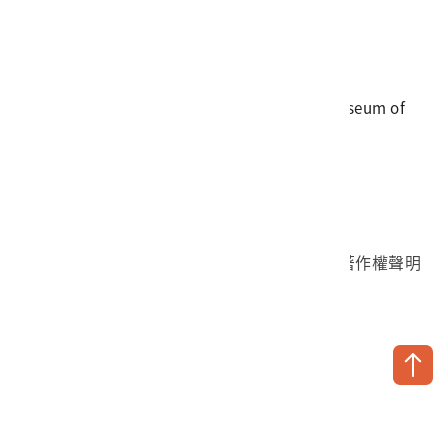
電話
06-3568889
傳真
06-3564981
地址
709025 臺南市安南區長和路一段250號
國立臺灣歷史博物館 著作權所有 © National Museum of
Taiwan History. All Rights reserved.
首頁於2023年12月更版
國立臺灣歷史博物館 Facebook 粉絲頁
國立臺灣歷史博物館 IG
國立臺灣歷史博物館 YouTube 頻道
問卷調查
個資保護
網路著作權聲明
隱私權宣告
網路安全政策