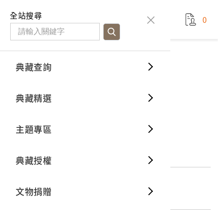
國立臺灣歷史博物館
查
全站搜尋
0
藏品檢
特色館
臺灣與
空間篇
申請說
捐贈流
Open D
典藏概
典藏查詢
藏品資料
典藏查詢
分類瀏
重要古
看得見
時間篇
操作指
我要捐
3D數位
典藏制
「我們不再沉默～」便利貼
典藏精選
10
意見回饋
加入蒐藏
一般古
藏品故
人間篇
開始申
常見問
電子書
文物典
主題專區
世界記
影音專
案件進
典藏網
保存維
文物名稱
「我們不再沉默～」便利貼
典藏授權
熱門藏
常見問
典藏空
登錄號
文物捐贈
2016.032.0046.0109
典藏專