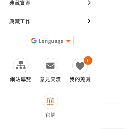
典藏資源
類別
典藏出
器物類 > 政治社教 > 政治偶像與象徵
圖書文獻類 > 手稿 > 信札
典藏工作
歷史分期
Language
1965-（1965迄今）
0
年份描述
採集時間
網站導覽
意見交流
我的蒐藏
創作者/製造者
金昭延
產地源始/製造地
官網
法國巴黎