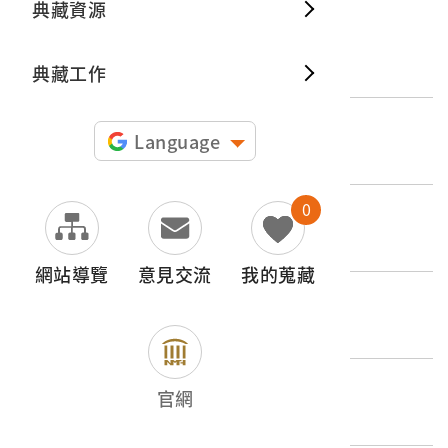
典藏資源
類別
典藏出
器物類 > 政治社教 > 政治偶像與象徵
圖書文獻類 > 手稿 > 信札
典藏工作
歷史分期
Language
1965-（1965迄今）
0
年份描述
採集時間
網站導覽
意見交流
我的蒐藏
產地源始/製造地
法國巴黎
材質
官網
紙質