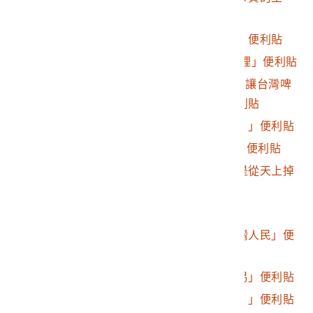
地」便利貼
2016.032.0046.0302
「謝謝你們的付出，」便利貼
2016.032.0046.0303
「永不放棄 自由與真理」便利貼
2016.032.0046.0304
Francois, Sam「不要讓台灣啤
酒變成青島啤酒」便利貼
2016.032.0046.0305
「來自巴黎的支持！！」便利貼
2016.032.0046.0306
Stella「歐洲大遊行」便利貼
2016.032.0046.0307
「沒有任何一種民主是從天上掉
下來的。」便利貼
2016.032.0046.0308
Maria英文鼓勵便利貼
2016.032.0046.0309
「請把民主還給全台灣人民」便
利貼
2016.032.0046.0310
「台灣的民主得來不易」便利貼
2016.032.0046.0311
蔡蕙伃「謝謝勇士們！」便利貼