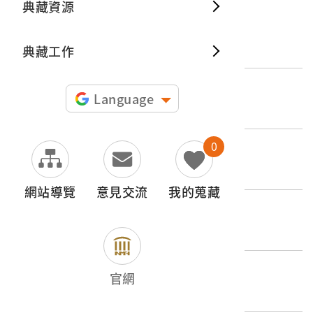
典藏資源
類別
典藏出
器物類 > 政治社教 > 政治偶像與象徵
圖書文獻類 > 手稿 > 信札
典藏工作
歷史分期
Language
1965-（1965迄今）
0
年份描述
採集時間
網站導覽
意見交流
我的蒐藏
產地源始/製造地
法國巴黎
材質
官網
紙質