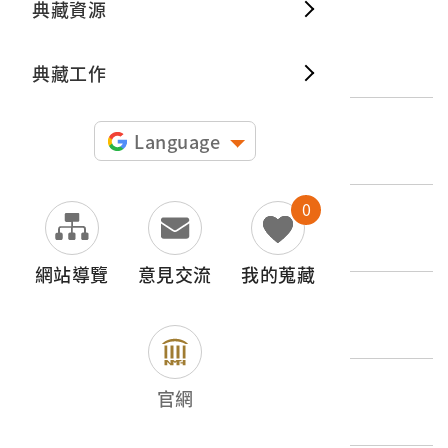
典藏資源
類別
典藏出
器物類 > 政治社教 > 政治偶像與象徵
圖書文獻類 > 手稿 > 信札
典藏工作
歷史分期
Language
1965-（1965迄今）
0
年份描述
採集時間
網站導覽
意見交流
我的蒐藏
產地源始/製造地
法國巴黎
材質
官網
紙質