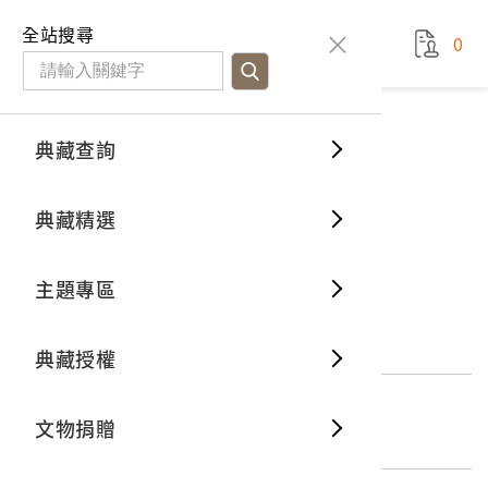
國立臺灣歷史博物館
查
全站搜尋
0
藏品檢
特色館
臺灣與
空間篇
申請說
捐贈流
Open D
典藏概
典藏查詢
藏品資料
典藏查詢
分類瀏
重要古
看得見
時間篇
操作指
我要捐
3D數位
典藏制
「永不放棄溝通」便利貼
典藏精選
10
意見回饋
加入蒐藏
一般古
藏品故
人間篇
開始申
常見問
電子書
文物典
主題專區
世界記
影音專
案件進
典藏網
保存維
文物名稱
「永不放棄溝通」便利貼
典藏授權
熱門藏
常見問
典藏空
登錄號
文物捐贈
2016.032.0046.0015
典藏專