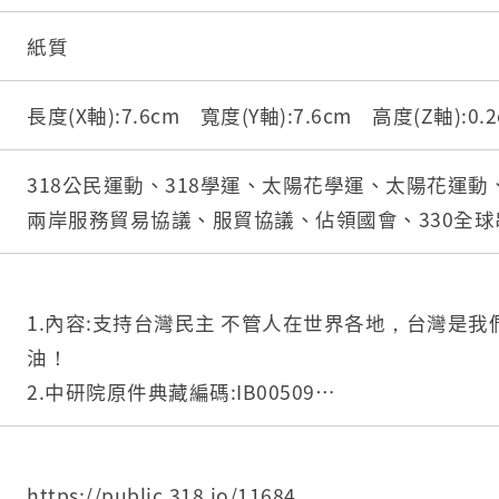
紙質
長度(X軸):7.6cm 寬度(Y軸):7.6cm 高度(Z軸):0
318公民運動、318學運、太陽花學運、太陽花運
兩岸服務貿易協議、服貿協議、佔領國會、330全球
1.內容:支持台灣民主 不管人在世界各地，台灣是
油！
2.中研院原件典藏編碼:IB00509
3.中研院識別號:11684
4.中研院關係藏品-關聯:
5.中研院關係藏品-整體:16036
https://public.318.io/11684