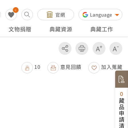
0
官網
Language
文物捐贈
典藏資源
典藏工作
分享
友善列印
增加字級
減
10
意見回饋
加入蒐藏
0
藏品申請清單