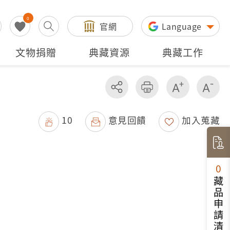
0
官網
Language
文物捐贈
典藏資源
典藏工作
分享
友善列印
增加字級
減
10
意見回饋
加入蒐藏
0
藏品申請清單