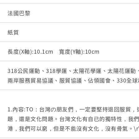
法國巴黎
紙質
長度(X軸):10.1cm 寬度(Y軸):10cm
318公民運動、318學運、太陽花學運、太陽花運
兩岸服務貿易協議、服貿協議、佔領國會、330全球
1.內容:TO：台灣の朋友們，一定要堅持退回服貿
題，還是文化問題。台灣文化有自已的獨特性，我
港，我們可以窮，但是不能沒有文化，沒有骨氣。\r\n201
2.中研院原件典藏編碼:IB00660