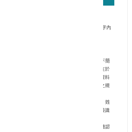
若無法正確播放驗證碼文字語音，請按
驗證碼文字連結
讀取驗證碼文字內
容
個人資料蒐集說明：
一、文化部及國立臺灣歷史博物館（以下簡
稱本館）取得您的個人資料，目的在於
本館進行相關訊息提供，您的個人資料
是受到個人資料保護法及相關法令之規
範。
二、您可依您的需要提供以下個人資料：姓
名、連絡方式或其他得以直接或間接識
別您個人之資料。
三、您同意本館以您所提供的個人資料確認