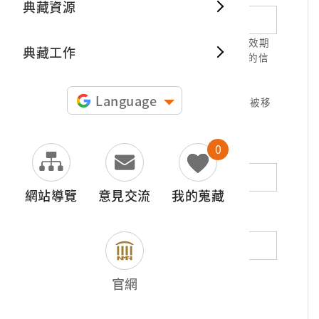
典藏資源
典藏出
1.請正確填寫以利確認信件寄達，並請於有效期
典藏工作
限( 7天 )內，完成信件驗證。凡未經您確認的信
件，本信箱將不予受理。
2.若您使用免費信箱(例如QQ、iCloud、
Language
yahoo、pchome信箱等)，本館的回信可能被移
至垃圾信件，或無法寄達，敬請留意。
0
地址（非必填）
網站導覽
意見交流
我的蒐藏
電話（非必填）
若為市內電話，請填寫區域號碼，如：02-
官網
12345678
*
內容（必填）