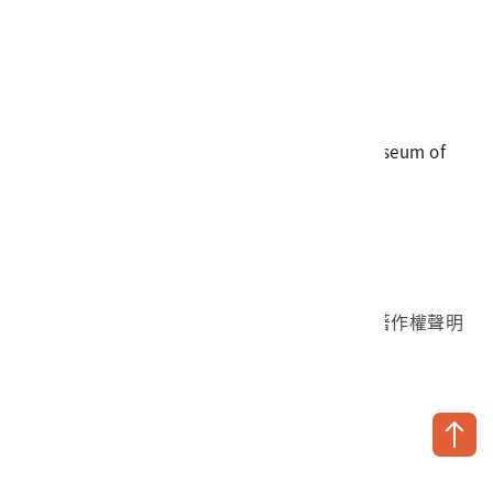
電話
06-3568889
傳真
06-3564981
地址
709025 臺南市安南區長和路一段250號
國立臺灣歷史博物館 著作權所有 © National Museum of
Taiwan History. All Rights reserved.
首頁於2023年12月更版
國立臺灣歷史博物館 Facebook 粉絲頁
國立臺灣歷史博物館 IG
國立臺灣歷史博物館 YouTube 頻道
問卷調查
個資保護
網路著作權聲明
隱私權宣告
網路安全政策