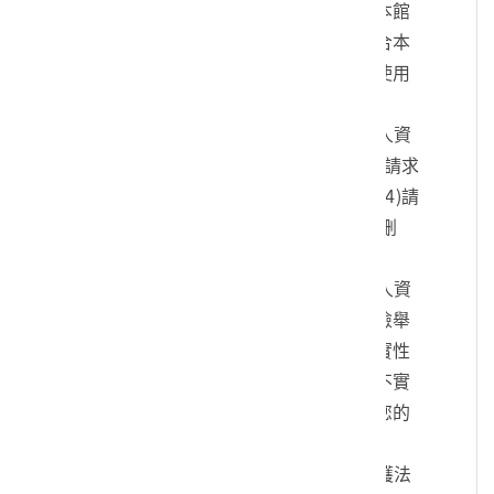
您的身份、與您進行連絡、提供您本館
各項相關服務及資訊，以及其他符合本
館組織章程所定業務等特定目的之使用
方式。
四、您可依個人資料保護法，就您的個人資
料向本館：(1)請求查詢或閱覽、(2)請求
製給複製本、(3)請求補充或更正、(4)請
求停止蒐集、處理及利用、(5)請求刪
除。
五、您可自由選擇是否提供本館您的個人資
料，但若您所提供之個人資料，經檢舉
或本館發現不足以確認您的身分真實性
或其他個人資料冒用、盜用、資料不實
等情形，本館有權暫時停止提供對您的
服務，若有不便之處敬請見諒。
六、您瞭解此一同意書符合個人資料保護法