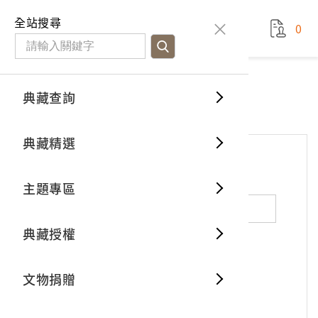
國立臺灣歷史博物館
查
全站搜尋
0
藏品檢
特色館
臺灣與
空間篇
申請說
捐贈流
Open D
典藏概
網站服務
意見交流
典藏查詢
分類瀏
重要古
看得見
時間篇
操作指
我要捐
3D數位
典藏制
意見交流
典藏精選
一般古
藏品故
人間篇
開始申
常見問
電子書
文物典
*
姓名（必填）
主題專區
世界記
影音專
案件進
典藏網
保存維
典藏授權
熱門藏
常見問
典藏空
性別：
男
女
X
不公開
文物捐贈
典藏專
*
電子郵件（必填）