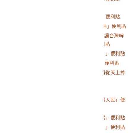
地」便利貼
2016.032.0046.0302
「謝謝你們的付出，」便利貼
2016.032.0046.0303
「永不放棄 自由與真理」便利貼
2016.032.0046.0304
Francois, Sam「不要讓台灣啤
酒變成青島啤酒」便利貼
2016.032.0046.0305
「來自巴黎的支持！！」便利貼
2016.032.0046.0306
Stella「歐洲大遊行」便利貼
2016.032.0046.0307
「沒有任何一種民主是從天上掉
下來的。」便利貼
2016.032.0046.0308
Maria英文鼓勵便利貼
2016.032.0046.0309
「請把民主還給全台灣人民」便
利貼
2016.032.0046.0310
「台灣的民主得來不易」便利貼
2016.032.0046.0311
蔡蕙伃「謝謝勇士們！」便利貼