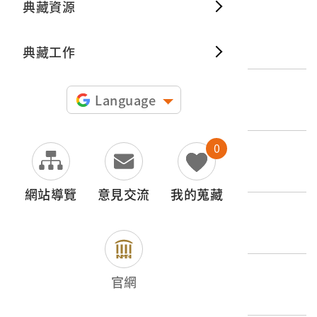
典藏資源
類別
典藏出
器物類 > 政治社教 > 政治偶像與象徵
圖書文獻類 > 手稿 > 信札
典藏工作
歷史分期
Language
1965-（1965迄今）
0
年份描述
採集時間
網站導覽
意見交流
我的蒐藏
產地源始/製造地
法國巴黎
材質
官網
紙質