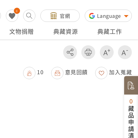
0
官網
Language
文物捐贈
典藏資源
典藏工作
分享
友善列印
增加字級
減
10
意見回饋
加入蒐藏
0
藏品申請清單