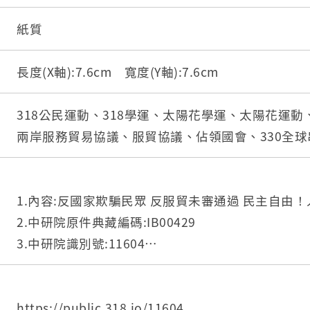
紙質
長度(X軸):7.6cm 寬度(Y軸):7.6cm
318公民運動、318學運、太陽花學運、太陽花運
兩岸服務貿易協議、服貿協議、佔領國會、330全球
1.內容:反國家欺騙民眾 反服貿未審通過 民主自由
2.中研院原件典藏編碼:IB00429
3.中研院識別號:11604
4.中研院關係藏品-關聯:
5.中研院關係藏品-整體:16036
6.提供者:
https://public.318.io/11604