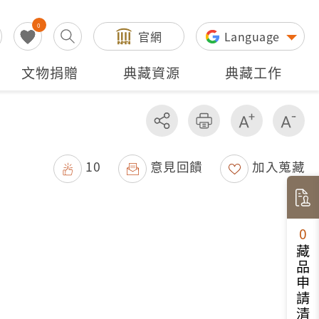
0
官網
Language
文物捐贈
典藏資源
典藏工作
分享
友善列印
增加字級
減
10
意見回饋
加入蒐藏
0
藏品申請清單