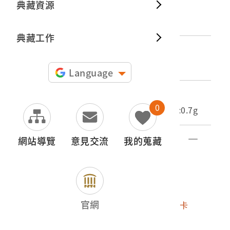
典藏資源
歷史分期
典藏出
1965-（1965迄今）
典藏工作
材質
紙質
Language
尺寸/重量
0
長度(X軸):3.6cm 寬度(Y軸):7.6cm 重量:0.7g
部件清單
網站導覽
意見交流
我的蒐藏
登錄號
文物名稱
2004.070.0003
小卡片收集冊 藍
2004.070.0003.0001
青山1218小卡
官網
2004.070.0003.0002
合歡青春卡4627小卡
2004.070.0003.0003
星河A942小卡