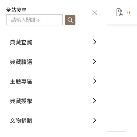
國立臺灣歷史博物館
查
全站搜尋
0
藏品檢
特色館
臺灣與
空間篇
申請說
捐贈流
Open D
典藏概
典藏查詢
藏品資料
典藏查詢
分類瀏
重要古
看得見
時間篇
操作指
我要捐
3D數位
典藏制
松林2034小卡
典藏精選
10
意見回饋
加入蒐藏
一般古
藏品故
人間篇
開始申
常見問
電子書
文物典
主題專區
世界記
影音專
案件進
典藏網
保存維
文物名稱
松林2034小卡
典藏授權
熱門藏
常見問
典藏空
登錄號
文物捐贈
2004.070.0003.0080
典藏專