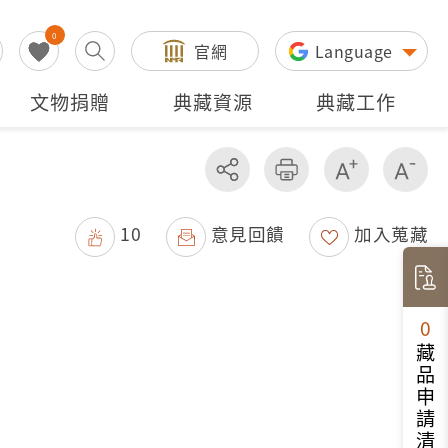
0
官網
Language
文物捐贈
典藏資源
典藏工作
分享
友善列印
增加字級
減
10
意見回饋
加入蒐藏
0
藏品申請清單