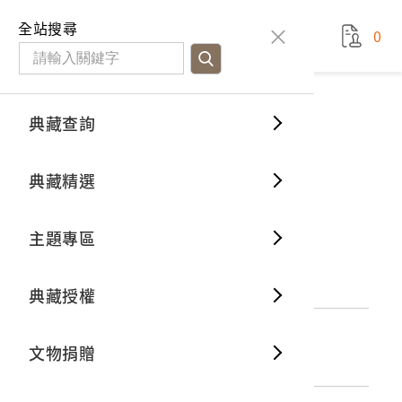
國立臺灣歷史博物館
查
全站搜尋
0
藏品檢
特色館
臺灣與
空間篇
申請說
捐贈流
Open D
典藏概
典藏查詢
藏品資料
典藏查詢
分類瀏
重要古
看得見
時間篇
操作指
我要捐
3D數位
典藏制
青山1212小卡
典藏精選
10
意見回饋
加入蒐藏
一般古
藏品故
人間篇
開始申
常見問
電子書
文物典
主題專區
世界記
影音專
案件進
典藏網
保存維
文物名稱
青山1212小卡
典藏授權
熱門藏
常見問
典藏空
登錄號
文物捐贈
2004.070.0003.0006
典藏專