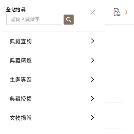
國立臺灣歷史博物館
查
全站搜尋
0
藏品檢
特色館
臺灣與
空間篇
申請說
捐贈流
Open D
典藏概
典藏查詢
藏品資料
典藏查詢
分類瀏
重要古
看得見
時間篇
操作指
我要捐
3D數位
典藏制
青山1217小卡
典藏精選
10
意見回饋
加入蒐藏
一般古
藏品故
人間篇
開始申
常見問
電子書
文物典
主題專區
世界記
影音專
案件進
典藏網
保存維
文物名稱
青山1217小卡
典藏授權
熱門藏
常見問
典藏空
登錄號
文物捐贈
2004.070.0003.0015
典藏專