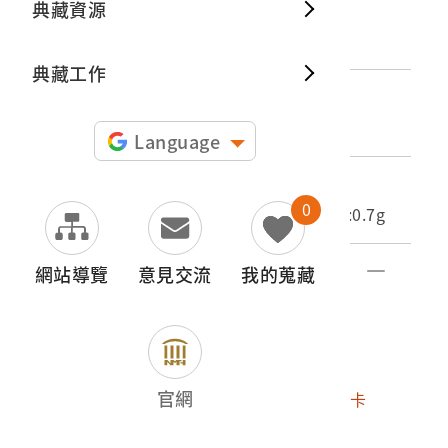
典藏資源
歷史分期
典藏出
1965-（1965迄今）
典藏工作
材質
紙質
Language
尺寸/重量
0
長度(X軸):7.5cm 寬度(Y軸):3.5cm 重量:0.7g
部件清單
網站導覽
意見交流
我的蒐藏
登錄號
文物名稱
2004.070.0003
小卡片收集冊 藍
2004.070.0003.0001
青山1218小卡
官網
2004.070.0003.0002
合歡青春卡4627小卡
2004.070.0003.0003
星河A942小卡