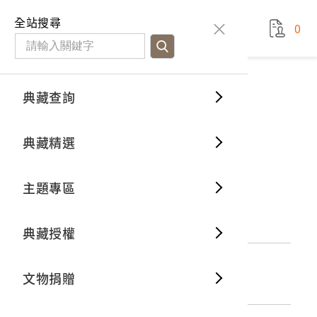
國立臺灣歷史博物館
查
全站搜尋
0
藏品檢
特色館
臺灣與
空間篇
申請說
捐贈流
Open D
典藏概
典藏查詢
藏品資料
典藏查詢
分類瀏
重要古
看得見
時間篇
操作指
我要捐
3D數位
典藏制
親愛的優雅小卡S576小卡
典藏精選
10
意見回饋
加入蒐藏
一般古
藏品故
人間篇
開始申
常見問
電子書
文物典
主題專區
世界記
影音專
案件進
典藏網
保存維
文物名稱
親愛的優雅小卡S576小卡
典藏授權
熱門藏
常見問
典藏空
登錄號
文物捐贈
2004.070.0003.0050
典藏專