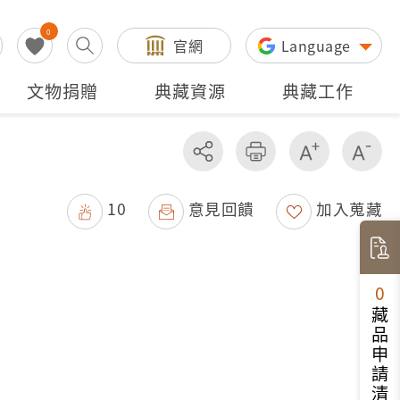
0
官網
Language
文物捐贈
典藏資源
典藏工作
分享
友善列印
增加字級
減
10
意見回饋
加入蒐藏
0
藏品申請清單