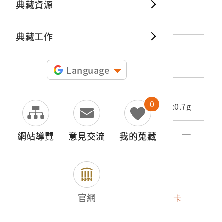
典藏資源
歷史分期
典藏出
1965-（1965迄今）
典藏工作
材質
紙質
Language
尺寸/重量
0
長度(X軸):3.7cm 寬度(Y軸):7.5cm 重量:0.7g
部件清單
網站導覽
意見交流
我的蒐藏
登錄號
文物名稱
2004.070.0003
小卡片收集冊 藍
2004.070.0003.0001
青山1218小卡
官網
2004.070.0003.0002
合歡青春卡4627小卡
2004.070.0003.0003
星河A942小卡