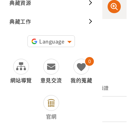
典藏資源
典藏出
典藏工作
申請授權
Language
圖片授權聲明：
0
文物名稱
網站導覽
意見交流
我的蒐藏
大正7年分黃福才等二人繳納官有森林保管料領證
登錄號
2003.007.0024.0011
官網
類別