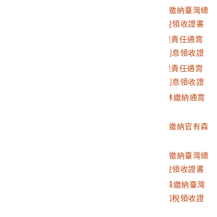
2003.007.0024.0002
大正7年後期分黃煌輝繳納臺灣總
一金四圓四參○錢（印記）
督府歲入地租仝附加稅領收證書
但大正七年分官有森林保管料
大正六年十二月十八日 區長
2003.007.0024.0003
昭和2年11月22日有限責任通霄
邱□興（印記：內湖區長專務取扱）
信用組合收受黃煌輝利息領收證
立契人「內湖區長事務取扱役邱興」私章
2003.007.0024.0004
昭和2年11月22日有限責任通霄
信用組合收受黃煌輝利息領收證
2003.007.0024.0005
大正10年前期分黃山林繳納通霄
庄稅領收證書
2003.007.0024.0006
大正8年後期分黃煌輝繳納官有森
林保管料預證
2003.007.0024.0007
大正9年後期分黃煌輝繳納臺灣總
督府歲入地租仝附加稅領收證書
2003.007.0024.0008
明治36年度前期黃和興繳納臺灣
總督府歲入地租仝附加稅領收證
書