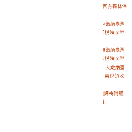
2003.007.0024.0016
大正7年分黃煌輝繳納官有森林保
管料預證
2003.007.0024.0017
大正10年前期分黃山琳繳納臺灣
總督府歲入地租仝附加稅領收證
書
2003.007.0024.0018
明治36年度後期黃和興繳納臺灣
總督府歲入內地稅、契稅領收證
2003.007.0024.0019
明治36年度呂耀元等二人繳納臺
灣總督府歲入內地稅、契稅領收
證
2003.007.0024.0020
大正10年7月29日黃煌輝寄附通
霄俱樂部修繕金領收證
最後更新日期：
2025/06/20