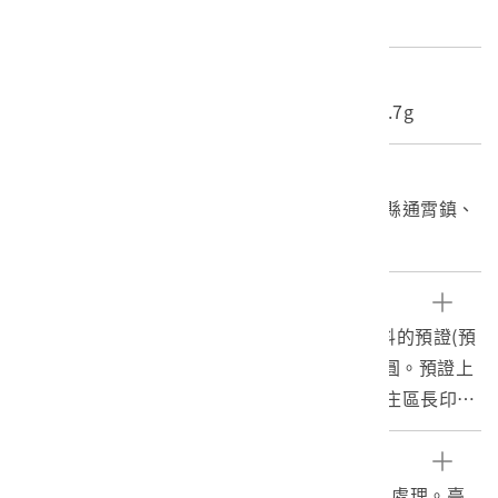
紙質
尺寸/重量
長度(X軸):8.6cm 寬度(Y軸):18.1cm 重量:0.7g
關鍵字
官有森林保管料預證、黃福才、邱雲興、苗栗縣通霄鎮、
通霄黃家
文物描述
1. 本件為黃福才繳納大正7年分官有森林保管料的預證(預
收證，提前繳納下年度的主納金)，繳納金為2圓。預證上
印有「內湖區長事務取扱役邱雲興」、「內湖庄區長印」
戳印與騎縫章，另印有「新喜」私章一枚。
2. 官有森林保管料：日本將臺灣納入國家後，即表示總督
參考資料
府在明治28年(1895)年10月31日就以日令第26號頒布
1. 何鳳嬌，2003。戰後初期臺灣土地的接收與處理。臺