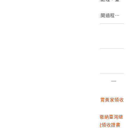
〈官有林野及製造業取締規則〉規定土地資源為官有財產
北：國立政治大學歷史研究所博士論文。
除非提出地券或確切證明所有權。而保管林制度則是基於
2. 李文良，1996。日治初期臺灣林野經營之展開過程，
實際調查過程中，發現部分林野之使用人，雖擁有明確占
臺灣史研究，3(1)：163-164。
有事實，卻未有足夠的證據書類可證明土地為私有，為避
3. 臺灣總督府職員錄系統，中央研究院臺灣史研究所，ht
編目者
免驟然將土地查定為國有造成反抗，特別建立保管林制
tp://who.ith.sinica.edu.tw/s2g.action (瀏覽日期：201
實習生董怡彣
度，將已被民間開墾利用的土地設為「保管林」，每年需
3/08/07)
繳納若干保管費用給日本政府，即是「官有森林保管
編目日期
料」，占有人則可以持續擁有土地的使用權。
2013/08/07
3.邱雲興於大正5至6年任內湖區長事務取扱役與書記一
職，大正7年升為內湖區區長。
部件清單
4.印有「新喜」的私章，推估為新竹廳內湖區書記的呂新
登錄號
文物名稱
喜，呂新喜於明治45年(1912)與大正2至8年任新竹廳內湖
2003.007.0024
明治36年至昭和2年通霄黃家領收
區書記，大正9年8月任區書記。
證組
5. 原文如下：
2003.007.0024.0001
大正8年後期分黃煌輝繳納臺灣總
2013/預證
督府歲入地租仝附加稅領收證書
第一○二號▕黃福才外一人 納