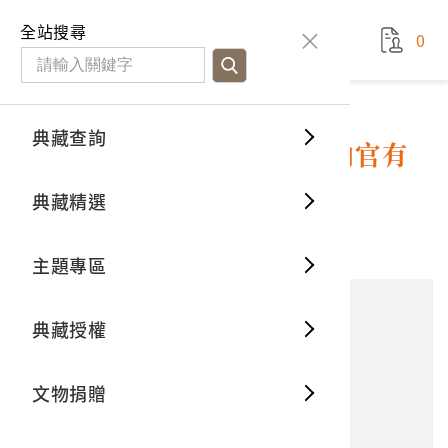
國立臺灣歷史博物館
查
全站搜尋
0
藏品檢
特色館
臺灣與
空間篇
申請說
捐贈流
Open D
典藏概
典藏查詢
藏品資料
典藏查詢
分類瀏
重要古
看得見
時間篇
操作指
我要捐
3D數位
典藏制
大正7年分黃福才等二人繳納官有
森林保管料領證
典藏精選
一般古
藏品故
人間篇
開始申
常見問
電子書
文物典
10
意見回饋
加入蒐藏
主題專區
世界記
影音專
案件進
典藏網
保存維
典藏授權
熱門藏
常見問
典藏空
文物捐贈
典藏專