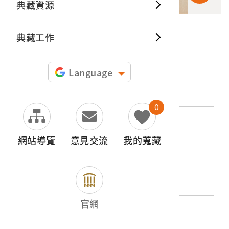
典藏資源
典藏出
典藏工作
申請授權
Language
文物名稱
車棚內的工程車
0
登錄號
2015.011.0048.0148
網站導覽
意見交流
我的蒐藏
類別
圖書文獻類 > 照片與相簿 > 其他
官網
歷史分期
1945-1965（二戰後初期）