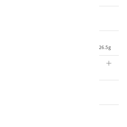
材質
照片
尺寸/重量
長度(X軸):10cm 寬度(Y軸):7.3cm 重量:526.5g
文物描述
橫嶺山隧道進口車棚內的工程車。
編目者
陳靜寬
編目日期
2016/06/23