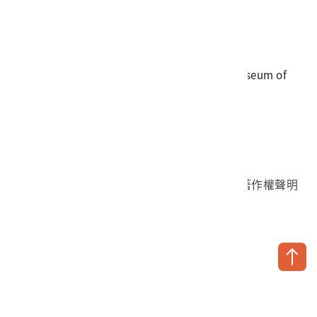
電話
06-3568889
傳真
06-3564981
地址
709025 臺南市安南區長和路一段250號
國立臺灣歷史博物館 著作權所有 © National Museum of
Taiwan History. All Rights reserved.
首頁於2023年12月更版
國立臺灣歷史博物館 Facebook 粉絲頁
國立臺灣歷史博物館 IG
國立臺灣歷史博物館 YouTube 頻道
問卷調查
個資保護
網路著作權聲明
隱私權宣告
網路安全政策