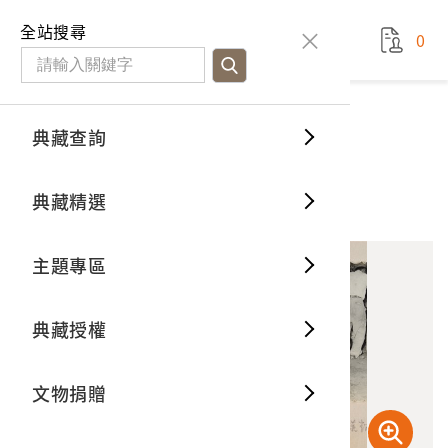
國立臺灣歷史博物館
查
全站搜尋
0
藏品檢
特色館
臺灣與
空間篇
申請說
捐贈流
Open D
典藏概
典藏查詢
藏品資料
典藏查詢
分類瀏
重要古
看得見
時間篇
操作指
我要捐
3D數位
典藏制
車棚內的工程車
典藏精選
10
意見回饋
加入蒐藏
一般古
藏品故
人間篇
開始申
常見問
電子書
文物典
主題專區
世界記
影音專
案件進
典藏網
保存維
典藏授權
熱門藏
常見問
典藏空
文物捐贈
典藏專