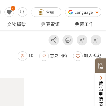
0
官網
Language
文物捐贈
典藏資源
典藏工作
分享
友善列印
增加字級
減
10
意見回饋
加入蒐藏
0
藏品申請清單