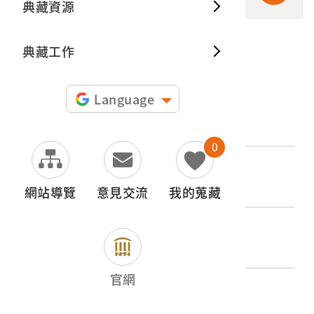
典藏資源
典藏出
典藏工作
申請授權
Language
文物名稱
工人合影
0
登錄號
2015.011.0048.0132
網站導覽
意見交流
我的蒐藏
類別
圖書文獻類 > 照片與相簿 > 其他
官網
歷史分期
1945-1965（二戰後初期）