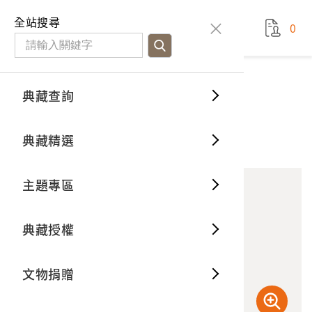
國立臺灣歷史博物館
查
全站搜尋
0
藏品檢
特色館
臺灣與
空間篇
申請說
捐贈流
Open D
典藏概
典藏查詢
藏品資料
典藏查詢
分類瀏
重要古
看得見
時間篇
操作指
我要捐
3D數位
典藏制
工人合影
典藏精選
10
意見回饋
加入蒐藏
一般古
藏品故
人間篇
開始申
常見問
電子書
文物典
主題專區
世界記
影音專
案件進
典藏網
保存維
典藏授權
熱門藏
常見問
典藏空
文物捐贈
典藏專