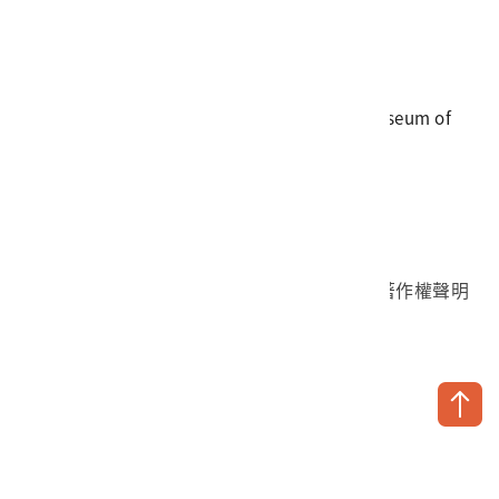
電話
06-3568889
傳真
06-3564981
地址
709025 臺南市安南區長和路一段250號
國立臺灣歷史博物館 著作權所有 © National Museum of
Taiwan History. All Rights reserved.
首頁於2023年12月更版
國立臺灣歷史博物館 Facebook 粉絲頁
國立臺灣歷史博物館 IG
國立臺灣歷史博物館 YouTube 頻道
問卷調查
個資保護
網路著作權聲明
隱私權宣告
網路安全政策