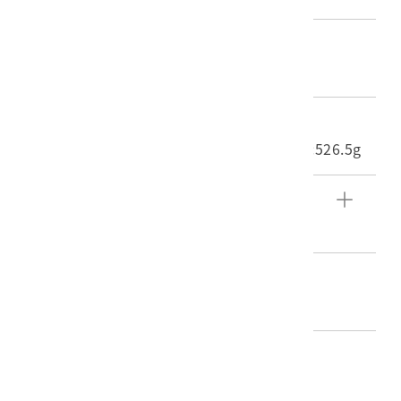
材質
照片
尺寸/重量
長度(X軸):7.2cm 寬度(Y軸):10.4cm 重量:526.5g
文物描述
東西橫貫公路施工工人合影。
編目者
陳靜寬
編目日期
2016/06/23