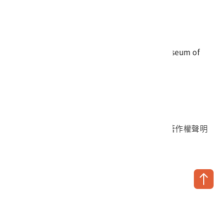
電話
06-3568889
傳真
06-3564981
地址
709025 臺南市安南區長和路一段250號
國立臺灣歷史博物館 著作權所有 © National Museum of
Taiwan History. All Rights reserved.
首頁於2023年12月更版
國立臺灣歷史博物館 Facebook 粉絲頁
國立臺灣歷史博物館 IG
國立臺灣歷史博物館 YouTube 頻道
問卷調查
個資保護
網路著作權聲明
隱私權宣告
網路安全政策