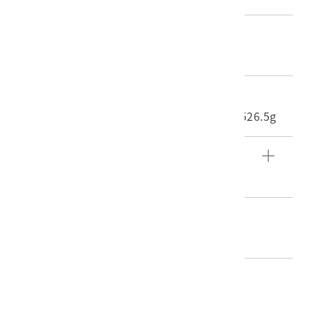
材質
照片
尺寸/重量
長度(X軸):7.5cm 寬度(Y軸):9.7cm 重量:526.5g
文物描述
東西橫貫公路施工畫面。
編目者
陳靜寬
編目日期
2016/06/23