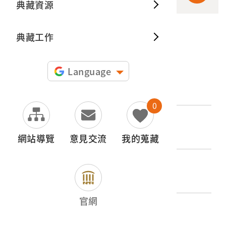
典藏資源
典藏出
典藏工作
申請授權
Language
文物名稱
施工中的工人
0
登錄號
2015.011.0048.0123
網站導覽
意見交流
我的蒐藏
類別
圖書文獻類 > 照片與相簿 > 其他
官網
歷史分期
1945-1965（二戰後初期）