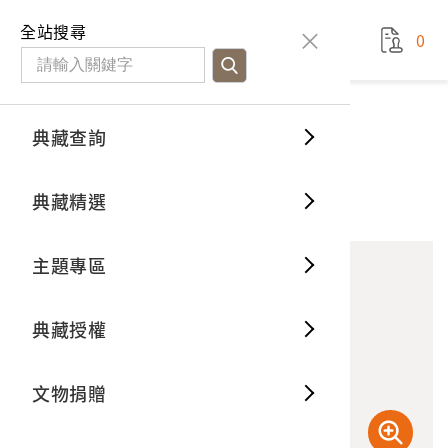
國立臺灣歷史博物館
查
全站搜尋
0
藏品檢
特色館
臺灣與
空間篇
申請說
捐贈流
Open D
典藏概
典藏查詢
藏品資料
典藏查詢
分類瀏
重要古
看得見
時間篇
操作指
我要捐
3D數位
典藏制
施工中的工人
典藏精選
10
意見回饋
加入蒐藏
一般古
藏品故
人間篇
開始申
常見問
電子書
文物典
主題專區
世界記
影音專
案件進
典藏網
保存維
典藏授權
熱門藏
常見問
典藏空
文物捐贈
典藏專