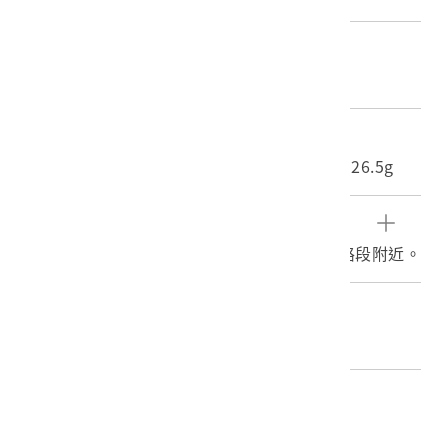
材質
照片
尺寸/重量
長度(X軸):7.3cm 寬度(Y軸):9.9cm 重量:526.5g
文物描述
東西橫貫公路施工畫面，於38公里230公尺路段附近。
編目者
陳靜寬
編目日期
2016/06/23