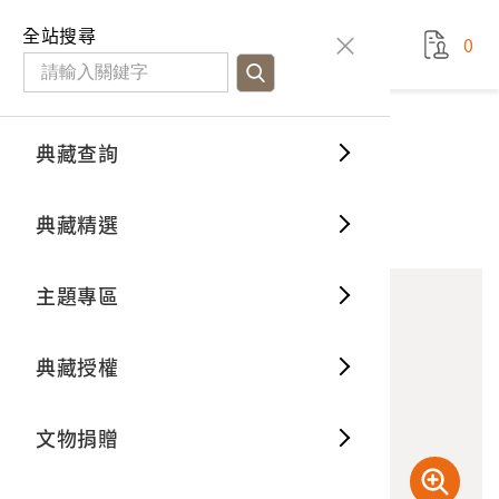
國立臺灣歷史博物館
查
全站搜尋
0
藏品檢
特色館
臺灣與
空間篇
申請說
捐贈流
Open D
典藏概
典藏查詢
藏品資料
典藏查詢
分類瀏
重要古
看得見
時間篇
操作指
我要捐
3D數位
典藏制
施工中的工人
典藏精選
10
意見回饋
加入蒐藏
一般古
藏品故
人間篇
開始申
常見問
電子書
文物典
主題專區
世界記
影音專
案件進
典藏網
保存維
典藏授權
熱門藏
常見問
典藏空
文物捐贈
典藏專