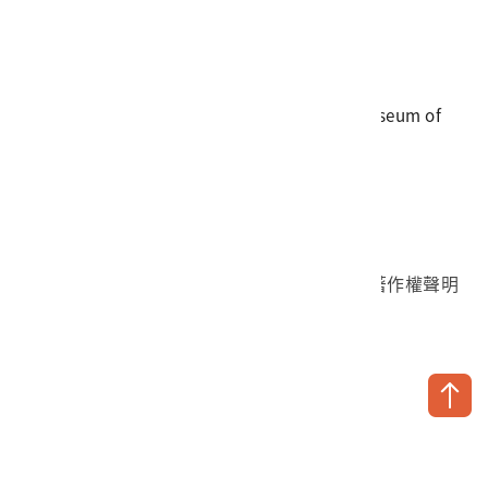
電話
06-3568889
傳真
06-3564981
地址
709025 臺南市安南區長和路一段250號
國立臺灣歷史博物館 著作權所有 © National Museum of
Taiwan History. All Rights reserved.
首頁於2023年12月更版
國立臺灣歷史博物館 Facebook 粉絲頁
國立臺灣歷史博物館 IG
國立臺灣歷史博物館 YouTube 頻道
問卷調查
個資保護
網路著作權聲明
隱私權宣告
網路安全政策