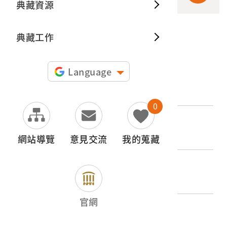
典藏資源
典藏出
典藏工作
申請授權
Language
文物名稱
施工中的工人
0
登錄號
2015.011.0048.0067
網站導覽
意見交流
我的蒐藏
類別
圖書文獻類 > 照片與相簿 > 其他
官網
歷史分期
1945-1965（二戰後初期）