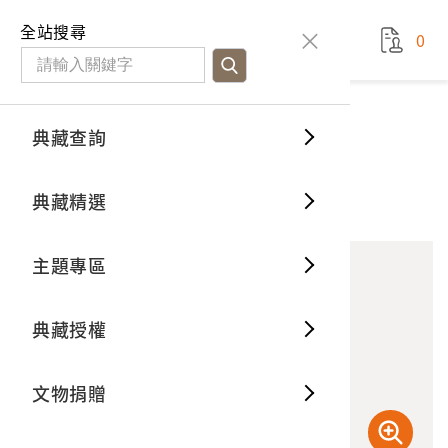
國立臺灣歷史博物館
查
全站搜尋
0
藏品檢
特色館
臺灣與
空間篇
申請說
捐贈流
Open D
典藏概
典藏查詢
藏品資料
典藏查詢
分類瀏
重要古
看得見
時間篇
操作指
我要捐
3D數位
典藏制
施工中的工人
典藏精選
10
意見回饋
加入蒐藏
一般古
藏品故
人間篇
開始申
常見問
電子書
文物典
主題專區
世界記
影音專
案件進
典藏網
保存維
典藏授權
熱門藏
常見問
典藏空
文物捐贈
典藏專