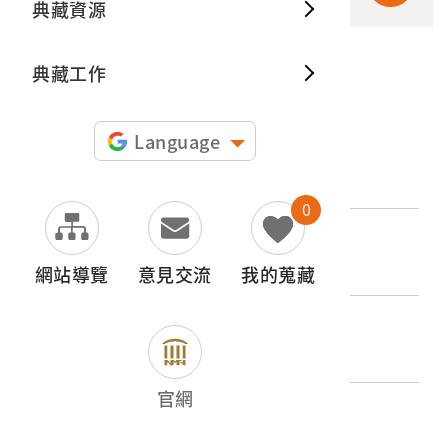
典藏資源
典藏出
典藏工作
申請授權
Language
文物名稱
施工中的工人
0
登錄號
2015.011.0048.0097
網站導覽
意見交流
我的蒐藏
類別
圖書文獻類 > 照片與相簿 > 其他
官網
歷史分期
1945-1965（二戰後初期）