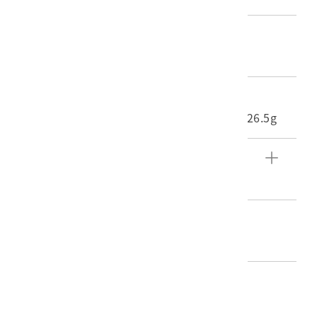
材質
照片
尺寸/重量
長度(X軸):7.3cm 寬度(Y軸):10cm 重量:526.5g
文物描述
東西橫貫公路施工畫面。
編目者
陳靜寬
編目日期
2016/06/23