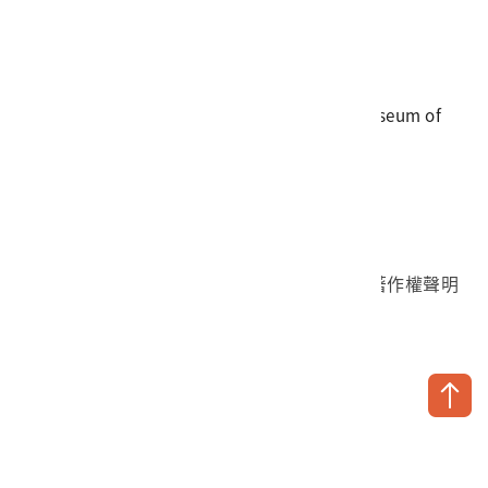
電話
06-3568889
傳真
06-3564981
地址
709025 臺南市安南區長和路一段250號
國立臺灣歷史博物館 著作權所有 © National Museum of
Taiwan History. All Rights reserved.
首頁於2023年12月更版
國立臺灣歷史博物館 Facebook 粉絲頁
國立臺灣歷史博物館 IG
國立臺灣歷史博物館 YouTube 頻道
問卷調查
個資保護
網路著作權聲明
隱私權宣告
網路安全政策