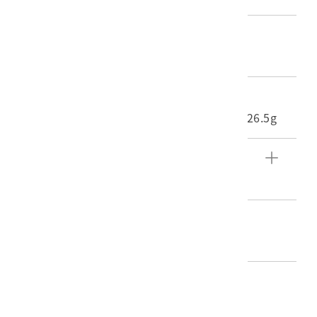
材質
照片
尺寸/重量
長度(X軸):10cm 寬度(Y軸):7.1cm 重量:526.5g
文物描述
東西橫貫公路路段照片。
編目者
陳靜寬
編目日期
2016/06/23