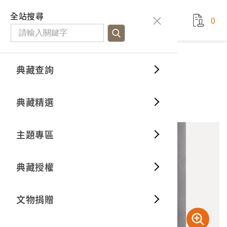
國立臺灣歷史博物館
查
全站搜尋
0
藏品檢
特色館
臺灣與
空間篇
申請說
捐贈流
Open D
典藏概
典藏查詢
藏品資料
典藏查詢
分類瀏
重要古
看得見
時間篇
操作指
我要捐
3D數位
典藏制
公路路段
典藏精選
10
意見回饋
加入蒐藏
一般古
藏品故
人間篇
開始申
常見問
電子書
文物典
主題專區
世界記
影音專
案件進
典藏網
保存維
典藏授權
熱門藏
常見問
典藏空
文物捐贈
典藏專