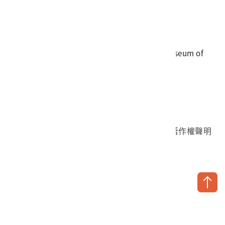
電話
06-3568889
傳真
06-3564981
地址
709025 臺南市安南區長和路一段250號
國立臺灣歷史博物館 著作權所有 © National Museum of
Taiwan History. All Rights reserved.
首頁於2023年12月更版
國立臺灣歷史博物館 Facebook 粉絲頁
國立臺灣歷史博物館 IG
國立臺灣歷史博物館 YouTube 頻道
問卷調查
個資保護
網路著作權聲明
隱私權宣告
網路安全政策