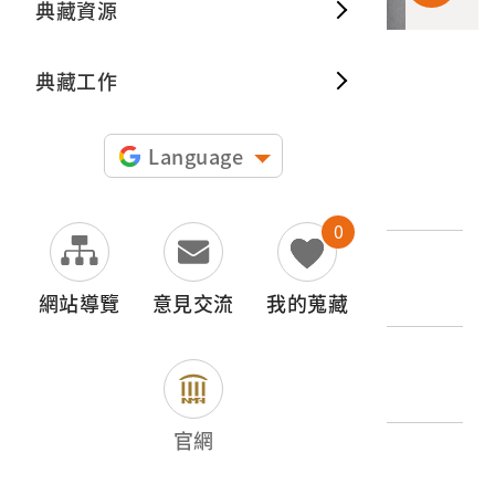
典藏資源
典藏出
典藏工作
申請授權
Language
文物名稱
公路路段
0
登錄號
2015.011.0048.0021
網站導覽
意見交流
我的蒐藏
類別
圖書文獻類 > 照片與相簿 > 其他
官網
歷史分期
1945-1965（二戰後初期）