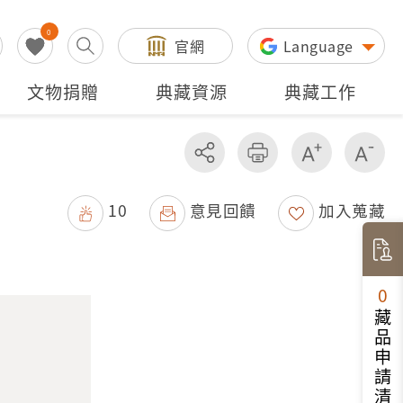
0
官網
Language
文物捐贈
典藏資源
典藏工作
分享
友善列印
增加字級
減
10
意見回饋
加入蒐藏
0
藏品申請清單