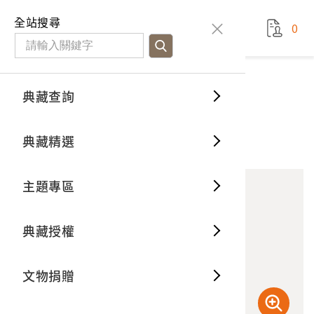
國立臺灣歷史博物館
查
全站搜尋
0
藏品檢
特色館
臺灣與
空間篇
申請說
捐贈流
Open D
典藏概
典藏查詢
藏品資料
典藏查詢
分類瀏
重要古
看得見
時間篇
操作指
我要捐
3D數位
典藏制
驗收路面
典藏精選
10
意見回饋
加入蒐藏
一般古
藏品故
人間篇
開始申
常見問
電子書
文物典
主題專區
世界記
影音專
案件進
典藏網
保存維
典藏授權
熱門藏
常見問
典藏空
文物捐贈
典藏專