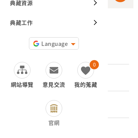
典藏資源
典藏出
典藏工作
申請授權
Language
文物名稱
驗收路面
0
登錄號
2015.011.0048.0020
網站導覽
意見交流
我的蒐藏
類別
圖書文獻類 > 照片與相簿 > 其他
官網
歷史分期
1945-1965（二戰後初期）