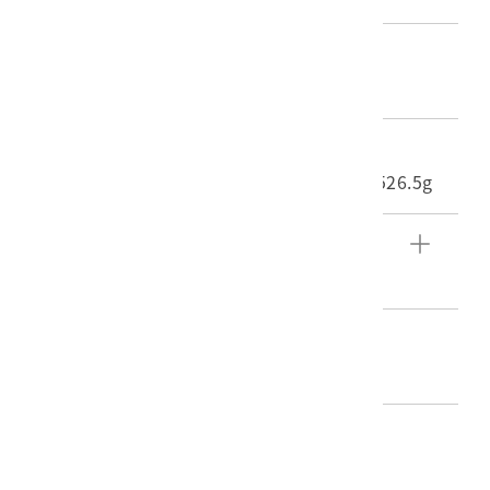
材質
照片
尺寸/重量
長度(X軸):7.4cm 寬度(Y軸):9.9cm 重量:526.5g
文物描述
東西橫貫公路路段照片。
編目者
陳靜寬
編目日期
2016/06/23