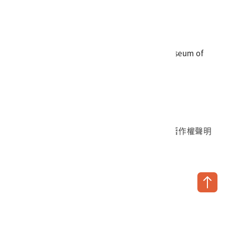
電話
06-3568889
傳真
06-3564981
地址
709025 臺南市安南區長和路一段250號
國立臺灣歷史博物館 著作權所有 © National Museum of
Taiwan History. All Rights reserved.
首頁於2023年12月更版
國立臺灣歷史博物館 Facebook 粉絲頁
國立臺灣歷史博物館 IG
國立臺灣歷史博物館 YouTube 頻道
問卷調查
個資保護
網路著作權聲明
隱私權宣告
網路安全政策