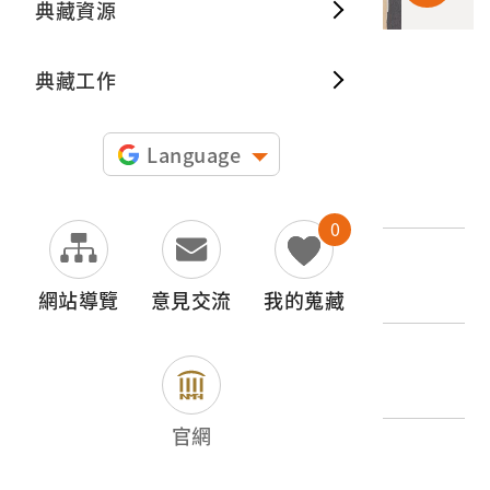
典藏資源
典藏出
典藏工作
申請授權
Language
文物名稱
公路路旁
0
登錄號
2015.011.0048.0102
網站導覽
意見交流
我的蒐藏
類別
圖書文獻類 > 照片與相簿 > 其他
官網
歷史分期
1945-1965（二戰後初期）