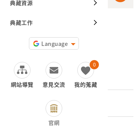
典藏資源
典藏出
典藏工作
申請授權
圖片授權聲明：
Language
0
文物名稱
跳箱訓練
網站導覽
意見交流
我的蒐藏
登錄號
2002.007.2641.0152
官網
類別
圖書文獻類 > 照片與相簿 > 人文風俗