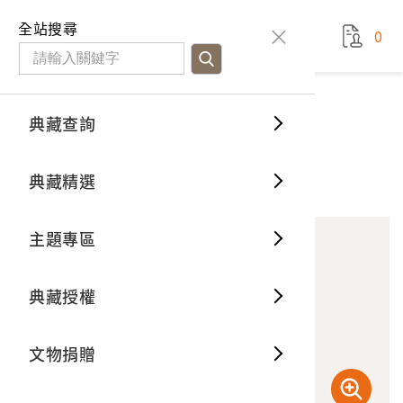
國立臺灣歷史博物館
查
全站搜尋
0
藏品檢
特色館
臺灣與
空間篇
申請說
捐贈流
Open D
典藏概
典藏查詢
藏品資料
典藏查詢
分類瀏
重要古
看得見
時間篇
操作指
我要捐
3D數位
典藏制
房屋建造工事
典藏精選
10
意見回饋
加入蒐藏
一般古
藏品故
人間篇
開始申
常見問
電子書
文物典
主題專區
世界記
影音專
案件進
典藏網
保存維
典藏授權
熱門藏
常見問
典藏空
文物捐贈
典藏專