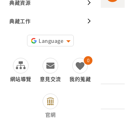
典藏資源
典藏出
典藏工作
申請授權
圖片授權聲明：
Language
0
文物名稱
房屋建造工事
網站導覽
意見交流
我的蒐藏
登錄號
2002.007.2641.0025
官網
類別
圖書文獻類 > 照片與相簿 > 經濟產業