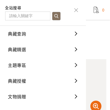
國立臺灣歷史博物館
查
全站搜尋
0
藏品檢
特色館
臺灣與
空間篇
申請說
捐贈流
Open D
典藏概
典藏查詢
藏品資料
典藏查詢
分類瀏
重要古
看得見
時間篇
操作指
我要捐
3D數位
典藏制
後備軍人入訓
典藏精選
10
意見回饋
加入蒐藏
一般古
藏品故
人間篇
開始申
常見問
電子書
文物典
主題專區
世界記
影音專
案件進
典藏網
保存維
典藏授權
熱門藏
常見問
典藏空
文物捐贈
典藏專