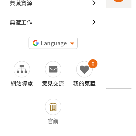
典藏資源
典藏出
典藏工作
申請授權
圖片授權聲明：
Language
0
文物名稱
彭啟超及一名軍人合影
網站導覽
意見交流
我的蒐藏
登錄號
2002.007.2641.0006
官網
類別
圖書文獻類 > 照片與相簿 > 人文風俗