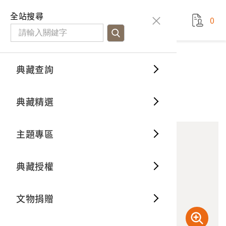
國立臺灣歷史博物館
查
全站搜尋
0
藏品檢
特色館
臺灣與
空間篇
申請說
捐贈流
Open D
典藏概
典藏查詢
藏品資料
典藏查詢
分類瀏
重要古
看得見
時間篇
操作指
我要捐
3D數位
典藏制
彭啟超及一名軍人合影
典藏精選
10
意見回饋
加入蒐藏
一般古
藏品故
人間篇
開始申
常見問
電子書
文物典
主題專區
世界記
影音專
案件進
典藏網
保存維
典藏授權
熱門藏
常見問
典藏空
文物捐贈
典藏專