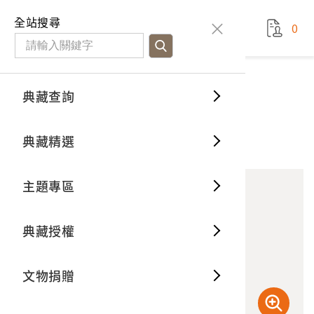
國立臺灣歷史博物館
查
全站搜尋
0
藏品檢
特色館
臺灣與
空間篇
申請說
捐贈流
Open D
典藏概
典藏查詢
藏品資料
典藏查詢
分類瀏
重要古
看得見
時間篇
操作指
我要捐
3D數位
典藏制
彭啟超及八名軍人合影
典藏精選
10
意見回饋
加入蒐藏
一般古
藏品故
人間篇
開始申
常見問
電子書
文物典
主題專區
世界記
影音專
案件進
典藏網
保存維
典藏授權
熱門藏
常見問
典藏空
文物捐贈
典藏專