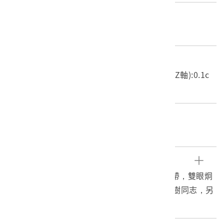
材質
照片
尺寸/重量
長度(X軸):17.8cm 寬度(Y軸):25.2cm 高度(Z軸):0.1c
m 重量:25g
關鍵字
廖樹、寫真、帆船
文物描述
1.本物件為楊肇嘉獨照，其穿白色西裝繫黑領帶，雙眼炯
炯有神，以半身照的方式呈現，旁邊並寫下廖樹同志，另
一邊則有其親筆簽名與落款。
2.楊肇嘉（1892～1976），出生於臺中縣清水，是日治