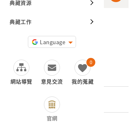
典藏資源
典藏出
典藏工作
申請授權
圖片授權聲明：
Language
0
文物名稱
楊肇嘉獨照
網站導覽
意見交流
我的蒐藏
登錄號
2020.006.0205
官網
類別
圖書文獻類 > 照片與相簿 > 人物