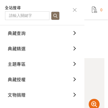
國立臺灣歷史博物館
查
全站搜尋
0
藏品檢
特色館
臺灣與
空間篇
申請說
捐贈流
Open D
典藏概
典藏查詢
藏品資料
典藏查詢
分類瀏
重要古
看得見
時間篇
操作指
我要捐
3D數位
典藏制
楊肇嘉獨照
典藏精選
1
意見回饋
加入蒐藏
一般古
藏品故
人間篇
開始申
常見問
電子書
文物典
主題專區
世界記
影音專
案件進
典藏網
保存維
典藏授權
熱門藏
常見問
典藏空
文物捐贈
典藏專