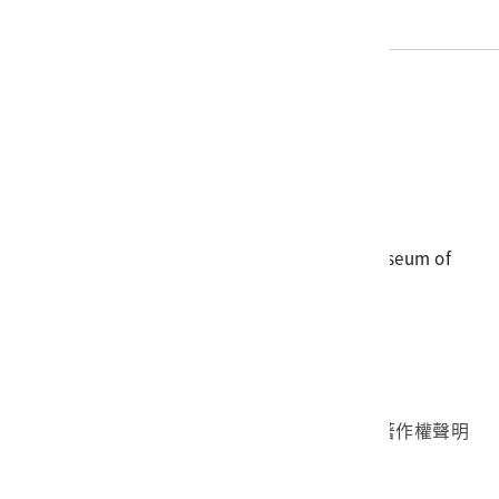
電話
06-3568889
傳真
06-3564981
地址
709025 臺南市安南區長和路一段250號
國立臺灣歷史博物館 著作權所有 © National Museum of
Taiwan History. All Rights reserved.
首頁於2023年12月更版
國立臺灣歷史博物館 Facebook 粉絲頁
國立臺灣歷史博物館 IG
國立臺灣歷史博物館 YouTube 頻道
問卷調查
個資保護
網路著作權聲明
隱私權宣告
網路安全政策