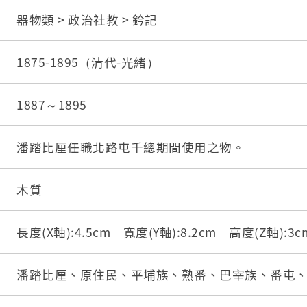
器物類 > 政治社教 > 鈐記
1875-1895（清代-光緒）
1887～1895
潘踏比厘任職北路屯千總期間使用之物。
木質
長度(X軸):4.5cm 寬度(Y軸):8.2cm 高度(Z軸):3
潘踏比厘、原住民、平埔族、熟番、巴宰族、番屯