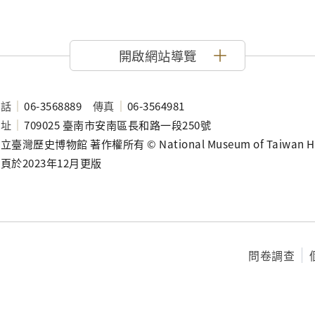
國立臺灣大學圖書館藏「淡新檔案」尚存2份北路屯千
年所發稟文（TH17432_006、TH17432_012
剛開始使用不久的實例。且經比對，也可知本印在
開啟網站導覽
見部分剝損。
電話
06-3568889
傳真
06-3564981
地址
709025 臺南市安南區長和路一段250號
立臺灣歷史博物館 著作權所有 © National Museum of Taiwan History
頁於2023年12月更版
問卷調查