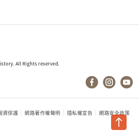
總潘踏比厘於1887
），並鈐有此印，是為此印
「北」、「潘」等字已
. All Rights reserved.
國立臺灣歷史博物館 
國立臺灣歷
國
個資保護
網路著作權聲明
隱私權宣告
網路安全政策