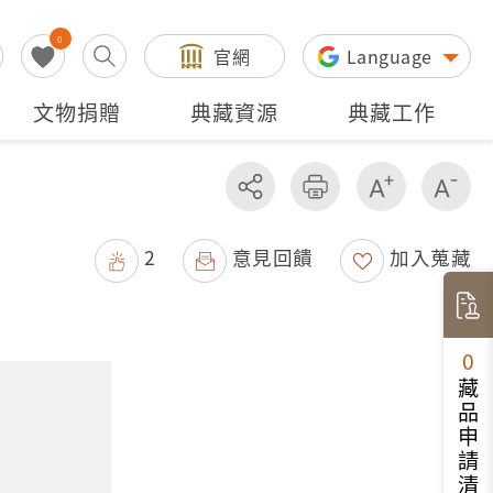
0
官網
Language
文物捐贈
典藏資源
典藏工作
分享
友善列印
增加字級
減
2
意見回饋
加入蒐藏
0
藏品申請清單