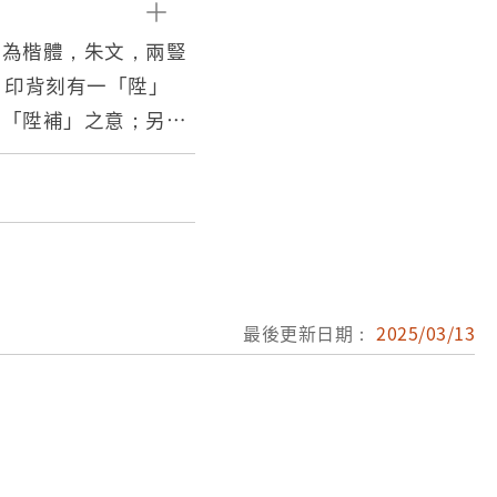
體為楷體，朱文，兩豎
。印背刻有一「陞」
為「陞補」之意；另中
而日後遺失，今不存。
1886年，原任蔴阿北
依光緒十二年十二月廿
新竹縣札文所載，陳鳴
移行」（臺大圖書館藏
得此印並正式就任千總
最後更新日期：
2025/03/13
比厘沒有卸任千總之職
1895年後存藏不
至潘再賜（1920-2