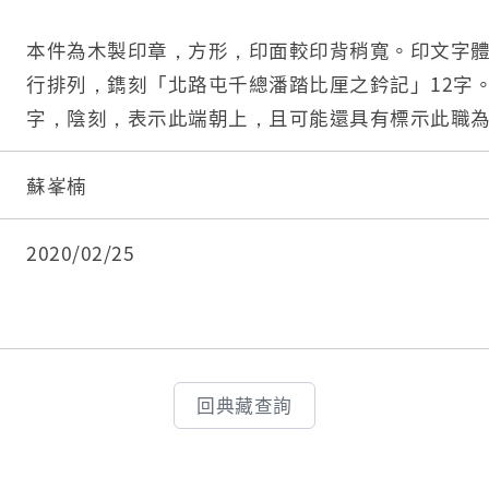
本件為木製印章，方形，印面較印背稍寬。印文字
行排列，鐫刻「北路屯千總潘踏比厘之鈐記」12字
字，陰刻，表示此端朝上，且可能還具有標示此職
央處尚留有一個方形凹槽，可能原本還嵌有柱紐，
此印原由烏牛欄社人潘踏比厘（1827-1917）持有。
蘇峯楠
屯把總的潘踏比厘，受新竹縣陞補為北路屯千總。
三日（1887年1月16日）分巡臺澎兵備道陳鳴志給
2020/02/25
志當時尚在批示「候考驗拔補，發給鈐記，暨分別
淡新檔案TH17430_027），可見潘踏比厘實際取
之時，當在1887年。此印一直留存潘家，推測潘踏
並將此印繳回官府，因此可能是最後一任北路屯千總，
回典藏查詢
用。日後，潘家歷代將此印與其他舊物一起收存傳承，
018）再傳給其子、即捐贈者潘怡宏。