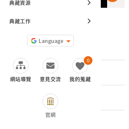
典藏資源
典藏出
典藏工作
申請授權
Language
文物名稱
《南進臺灣》第1卷
0
外文名稱
《南進台湾》
網站導覽
意見交流
我的蒐藏
登錄號
2005.001.0195
官網
類別
影音類 > 錄像資料 > 紀錄片