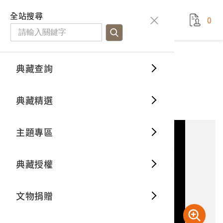
國立臺灣歷史博物館
查
全站搜尋
0
藏品檢
特色館
臺灣與
空間篇
申請說
捐贈流
Open D
典藏概
典藏查詢
藏品資料
典藏查詢
分類瀏
重要古
看得見
時間篇
操作指
我要捐
3D數位
典藏制
《南進臺灣》第1卷
典藏精選
16
意見回饋
加入蒐藏
一般古
藏品故
人間篇
開始申
常見問
電子書
文物典
主題專區
世界記
影音專
案件進
典藏網
保存維
典藏授權
熱門藏
常見問
典藏空
文物捐贈
典藏專