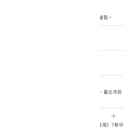
財界之日本社製作
臺灣總督府協助拍攝，永岡涼風
枠本誠一監製。大都影業公司彩色沖印廠膠卷複製。
產地源始/製造地
臺灣、臺北市
材質
底片
關鍵字
南進臺灣、國策映畫、臺灣總督府、臺北州廳、臺北市民
歌
文物描述
1. 《南進臺灣》第1卷膠卷影片組，為《南進臺灣》7卷中