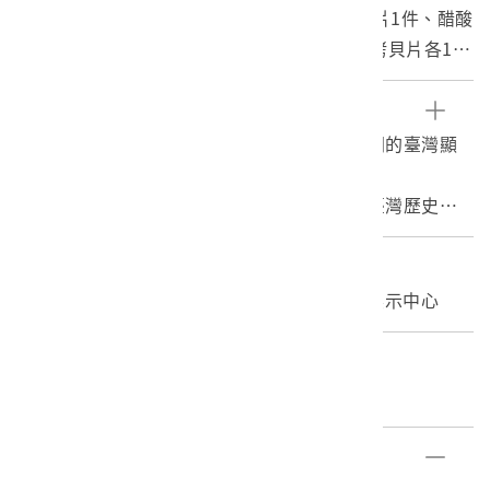
的第1卷，共1組4件，包括硝酸片基之原拷貝片1件、醋酸
片基之翻底片1件、聚酯片基之翻聲片及複製拷貝片各1
件，膠片規格均為35mm黑白有聲紀錄片。本片之「原拷
貝片」為日本時代作為放映使用的拷貝片，其影像為正
參考資料
像，因年代久遠膠卷狀況不佳；此放映拷貝片為臺灣目前
1. 吳密察、井迎瑞總編輯，2008。片格轉動間的臺灣顯
發現之唯一版本，已無底片可以複製，故升格命名為「原
影，頁：80。臺南：國立臺灣歷史博物館。
拷貝片」，意思為最原始保存版本；「翻底片」、「翻聲
2. 謝侑恩，2007。影像與國族建構－以國立臺灣歷史博
片」及「複製拷貝片」為發現原拷貝片後，於2005-2006
物館館藏日據時代影片《南進臺灣》為例。臺南：國立臺
年為了保護原件所印製，翻底片係將原拷貝片重新翻底印
南藝術大學音像藝術管理研究所碩士論文。
編目者
片，其影像為負像，用以製作正像的拷貝片；翻聲片則是
3. 蔡慶同，2012。《南進臺灣》：紀錄片做為帝國之
委託編目-國立臺南藝術大學音像資料保存及展示中心
將原拷貝片中的聲軌獨立印片，用以搭配翻底片製作拷貝
眼，臺灣社會研究季刊，86：101-113。
片；複製拷貝片是以翻底片（取影像）及翻聲片（取聲
編目日期
音）印製而成的正像拷貝片。「拷貝片」、「翻底片」、
2025/02/19
「翻聲片」為電影膠卷沖印所使用的名詞。電影膠卷沖印
的流程大致為：原底片（負像）→工作拷貝（工作用，正
部件清單
像）→套底→放映拷貝片（由原底片印製所得，正像）。