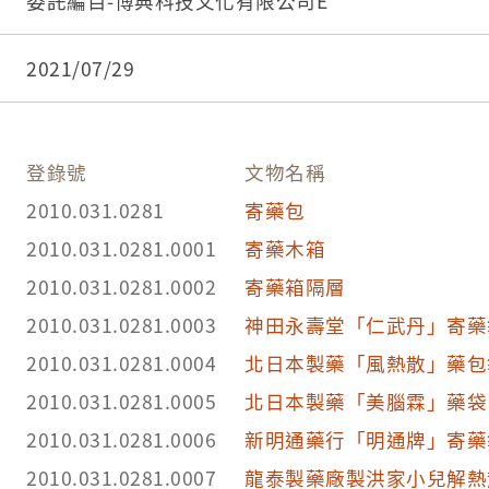
料，人像照上方有一紅色箭頭框線內有「處方」表
行政院檔案管理局。
委託編目-博典科技文化有限公司E
上端印有「Lot No. (第二批）66525」字樣，右側印有「內衛藥製字第一
3.內衛藥製第15050號，西藥、醫療器材及化粧品
五〇五〇號」。本件包裝袋有發霉狀況，包裝底色
生福利部食品藥物管理署，2021/5/26。
2021/07/29
的褐色霉斑。
2.本藥品主要功效為治療感冒、發熱、頭痛、支氣
症狀，為一般常見成藥。
登錄號
文物名稱
3.1949年國民政府遷台後，積極鼓勵民間設置藥
2010.031.0281
寄藥包
足的目標，因此小型藥廠大幅增加，大部分以生產
2010.031.0281.0001
寄藥木箱
品質參差不齊。當時藥政管理的相關法令並不完備
2010.031.0281.0002
寄藥箱隔層
為1950年-1970年臺灣醫療服務的主流。
2010.031.0281.0003
神田永壽堂「仁武丹」寄藥
2010.031.0281.0004
北日本製藥「風熱散」藥包
2010.031.0281.0005
北日本製藥「美腦霖」藥袋
2010.031.0281.0006
新明通藥行「明通牌」寄藥
2010.031.0281.0007
龍泰製藥廠製洪家小兒解熱