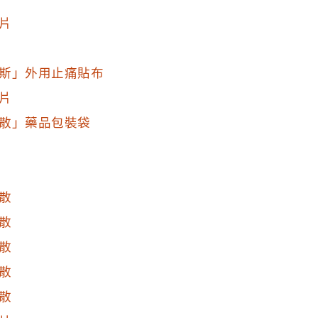
片
斯」外用止痛貼布
片
散」藥品包裝袋
散
散
散
散
散