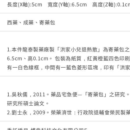
長度(X軸):5cm 寬度(Y軸):6.5cm 高度(Z軸):0.1
西藥、成藥、寄藥包
1.本件龍泰製藥廠製「洪家小兒退熱散」為寄藥包之組
6.5cm、高0.1cm。 包裝為紙質，紅黃橙藍四色
有一白色線框，中間有一藍色菱形區塊，印有「洪
稱，菱形上端有龍泰製藥八卦山商標圖案，藥品名
插圖及「感冒」、「發熱」字樣，菱形下端有一黃
藥商名「龍泰製藥廠」，並搭配印有「高貴藥」三
1.吳秋儒，2011。藥品宅急便—「寄藥包」之研究
形兩側還印「四季感冒」「支氣管炎」小字標註。
研究所碩士論文。
白色線框，框內載明該藥品的適應症、用法、用量
2.劉士永，2009。榮藥濟世：行政院退輔會榮民
左邊則印上龍泰藥廠、地址及製藥者洪燈烟及其半
局編輯，臺灣產業經濟檔案數位典藏專題選輯印記四，頁