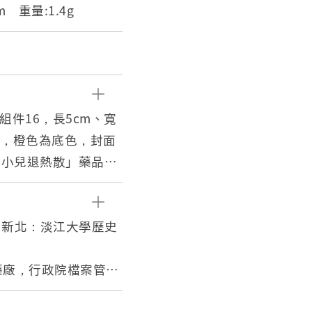
cm 重量:1.4g
件16，長5cm、寬
印刷，橙色為底色，封面
家小兒退熱散」藥品名
稱兩側分別有小兒患病
紅色緞帶框，內印有製
字的紅色橢圓色塊。菱
。新北：淡江大學歷史
封底與封面相同有一個
、成份以及注意事項，
製藥廠，行政院檔案管理
身人像照等製藥商資
28-31 。臺灣：