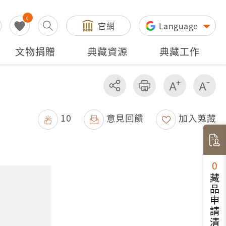
0
官網
Language
文物捐贈
典藏資源
典藏工作
分享
友善列印
增加字級
減
10
意見回饋
加入蒐藏
0
藏品申請清單