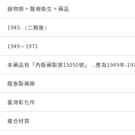
器物類 > 醫療衛生 > 藥品
1945-（二戰後）
1949～1971
本藥品有「內衛藥製第15050號」，應為1949年-1
龍泰製藥廠
臺灣彰化市
複合材質